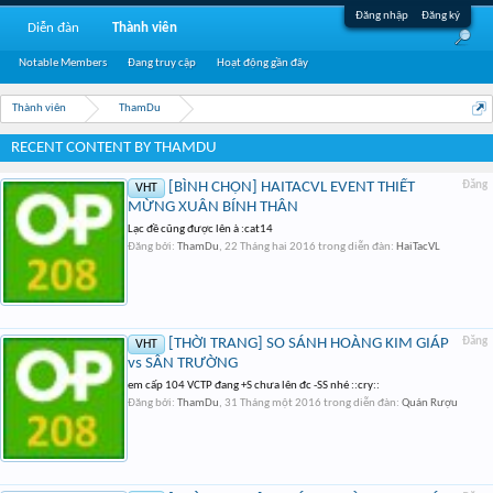
Đăng nhập
Đăng ký
Diễn đàn
Thành viên
Notable Members
Đang truy cập
Hoạt động gần đây
Thành viên
ThamDu
RECENT CONTENT BY THAMDU
[BÌNH CHỌN] HAITACVL EVENT THIẾT
Đăng
VHT
MỪNG XUÂN BÍNH THÂN
Lạc đề cũng được lên à :cat14
Đăng bởi:
ThamDu
,
22 Tháng hai 2016
trong diễn đàn:
HaiTacVL
[THỜI TRANG] SO SÁNH HOÀNG KIM GIÁP
Đăng
VHT
vs SÂN TRƯỜNG
em cấp 104 VCTP đang +S chưa lên đc -SS nhé ::cry::
Đăng bởi:
ThamDu
,
31 Tháng một 2016
trong diễn đàn:
Quán Rượu