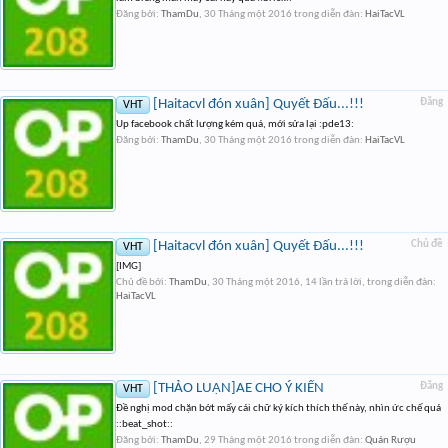
Đăng bởi:
ThamDu
,
30 Tháng một 2016
trong diễn đàn:
HaiTacVL
[Haitacvl đón xuân] Quyết Đấu...!!!
Đăng
VHT
Up facebook chất lượng kém quá, mới sửa lại :pde13:
Đăng bởi:
ThamDu
,
30 Tháng một 2016
trong diễn đàn:
HaiTacVL
[Haitacvl đón xuân] Quyết Đấu...!!!
Chủ đề
VHT
[IMG]
Chủ đề bởi:
ThamDu
,
30 Tháng một 2016
, 14 lần trả lời, trong diễn đàn:
HaiTacVL
[THẢO LUẬN]AE CHO Ý KIẾN
Đăng
VHT
Đề nghị mod chặn bớt mấy cái chữ ký kích thích thế này, nhìn ức chế quá
::beat_shot::
Đăng bởi:
ThamDu
,
29 Tháng một 2016
trong diễn đàn:
Quán Rượu