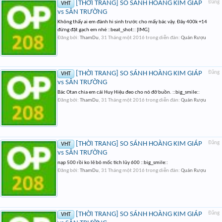
[THỜI TRANG] SO SÁNH HOÀNG KIM GIÁP
Đăng
VHT
vs SÂN TRƯỜNG
Không thấy ai em đành hi sinh trước cho mấy bác vậy. Đây 400k +14
đừng đặt gạch em nhé ::beat_shot:: [IMG]
Đăng bởi:
ThamDu
,
31 Tháng một 2016
trong diễn đàn:
Quán Rượu
[THỜI TRANG] SO SÁNH HOÀNG KIM GIÁP
Đăng
VHT
vs SÂN TRƯỜNG
Bác Otan chia em cái Huy Hiệu đeo cho nó đỡ buồn. ::big_smile::
Đăng bởi:
ThamDu
,
31 Tháng một 2016
trong diễn đàn:
Quán Rượu
[THỜI TRANG] SO SÁNH HOÀNG KIM GIÁP
Đăng
VHT
vs SÂN TRƯỜNG
nạp 500 rồi ko lẽ bỏ mốc tích lũy 600 ::big_smile::
Đăng bởi:
ThamDu
,
31 Tháng một 2016
trong diễn đàn:
Quán Rượu
[THỜI TRANG] SO SÁNH HOÀNG KIM GIÁP
Đăng
VHT