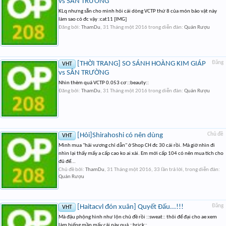
vs SÂN TRƯỜNG
KLq nhưng sẵn cho mình hỏi cái dòng VCTP thứ 8 của món bảo vật này
làm sao có đc vậy :cat11 [IMG]
Đăng bởi:
ThamDu
,
31 Tháng một 2016
trong diễn đàn:
Quán Rượu
[THỜI TRANG] SO SÁNH HOÀNG KIM GIÁP
Đăng
VHT
vs SÂN TRƯỜNG
Nhìn thèm quá VCTP 0.053 cơ ::beauty::
Đăng bởi:
ThamDu
,
31 Tháng một 2016
trong diễn đàn:
Quán Rượu
[Hỏi]Shirahoshi có nên dùng
Chủ đề
VHT
Mình mua "hải vương chỉ dẫn" ở Shop CH đc 30 cái rồi. Mà giờ nhìn đi
nhìn lại thấy mấy a cấp cao ko ai xài. Em mới cấp 104 có nên mua tích cho
đủ để...
Chủ đề bởi:
ThamDu
,
31 Tháng một 2016
, 33 lần trả lời, trong diễn đàn:
Quán Rượu
[Haitacvl đón xuân] Quyết Đấu...!!!
Đăng
VHT
Mà đậu phộng hình như lộn chủ đề rồi ::sweat:: thôi để đại cho ae xem
làm biếng mần mấy cái này quá ::brick::