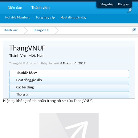
Đăng nhập
Đăng ký
Diễn đàn
Thành viên
Notable Members
Đang truy cập
Hoạt động gần đây
Thành viên
ThangVNUF
ThangVNUF
Thành Viên Mới
, Nam
ThangVNUF được nhìn thấy lần cuối:
8 Tháng một 2017
Tin nhắn hồ sơ
Hoạt động gần đây
Các bài đăng
Thông tin
Hiện tại không có tin nhắn trong hồ sơ của ThangVNUF.