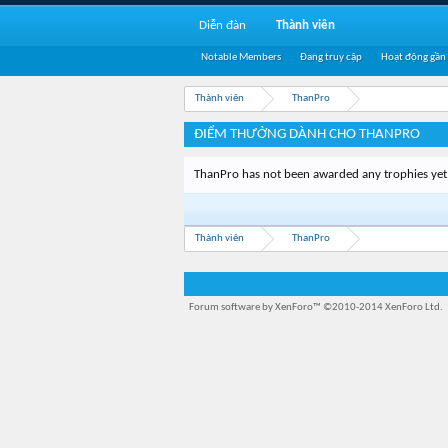
Diễn đàn
Thành viên
Notable Members
Đang truy cập
Hoạt động gần
Thành viên
ThanPro
ĐIỂM THƯỞNG DÀNH CHO THANPRO
ThanPro has not been awarded any trophies yet
Thành viên
ThanPro
Forum software by XenForo™
©2010-2014 XenForo Ltd.