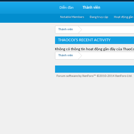
Diễn đàn
Thành viên
Notable Members
Đang truy cập
Hoạt động gần
Thành viên
THAOCOI'S RECENT ACTIVITY
Không có thông tin hoạt động gần đây của ThaoCo
Thành viên
Forum software by XenForo™
©2010-2014 XenForo Ltd.