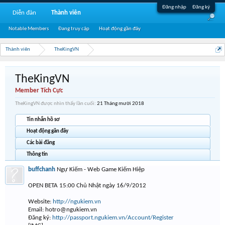
Đăng nhập
Đăng ký
Diễn đàn
Thành viên
Notable Members
Đang truy cập
Hoạt động gần đây
Thành viên
TheKingVN
TheKingVN
Member Tích Cực
TheKingVN được nhìn thấy lần cuối:
21 Tháng mười 2018
Tin nhắn hồ sơ
Hoạt động gần đây
Các bài đăng
Thông tin
buffchanh
Ngự Kiếm - Web Game Kiếm Hiệp
OPEN BETA 15:00 Chủ Nhật ngày 16/9/2012
Website:
http://ngukiem.vn
Email:
hotro@ngukiem.vn
Đăng ký:
http://passport.ngukiem.vn/Account/Register