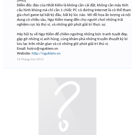
[IMG]
Điểm độc đáo của Nhất Kiếm là không cần cài đặt, không cần máy tính
cấu hình khủng mà chỉ cần 1 chiếc PC có đường Internet là có thể tham
gia chơi game tại bất kỳ đâu, bất kỳ lúc nào. Với đồ họa ấn tượng và nội
dung có chiều sâu, Ngự Kiếm mang đến cho người chơi những trải
nghiệm cực kỳ thú vị, và những giờ phút giải trí thực sự.
Hãy hội tụ về Ngự Kiếm để chiêm ngưỡng những bức tranh tuyệt đẹp,
gặp gỡ những vị anh hùng, cùng khám phá những truyền thuyết kỳ bí
lưu lạc trên nhân gian và có những giờ phút giải trí thú vị.
Email:
hotro@ngukiem.vn
Website:
http://ngukiem.vn
14 Tháng chín 2012