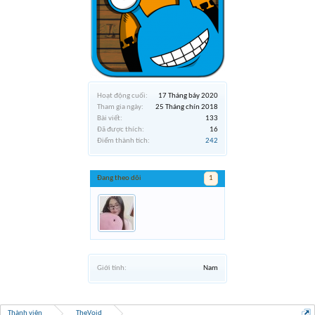
Hoạt động cuối:
17 Tháng bảy 2020
Tham gia ngày:
25 Tháng chín 2018
Bài viết:
133
Đã được thích:
16
Điểm thành tích:
242
Đang theo dõi
1
Giới tính:
Nam
Thành viên
TheVoid