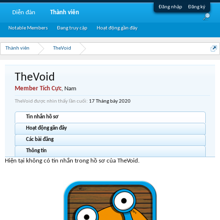
Đăng nhập
Đăng ký
Diễn đàn
Thành viên
Notable Members
Đang truy cập
Hoạt động gần đây
Thành viên
TheVoid
TheVoid
Member Tích Cực
, Nam
TheVoid được nhìn thấy lần cuối:
17 Tháng bảy 2020
Tin nhắn hồ sơ
Hoạt động gần đây
Các bài đăng
Thông tin
Hiện tại không có tin nhắn trong hồ sơ của TheVoid.