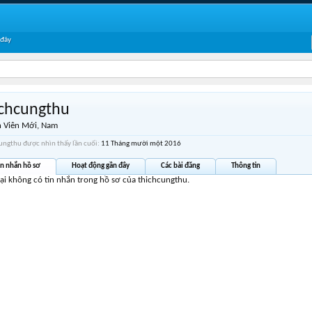
 đây
ichcungthu
 Viên Mới
, Nam
ungthu được nhìn thấy lần cuối:
11 Tháng mười một 2016
in nhắn hồ sơ
Hoạt động gần đây
Các bài đăng
Thông tin
tại không có tin nhắn trong hồ sơ của thichcungthu.