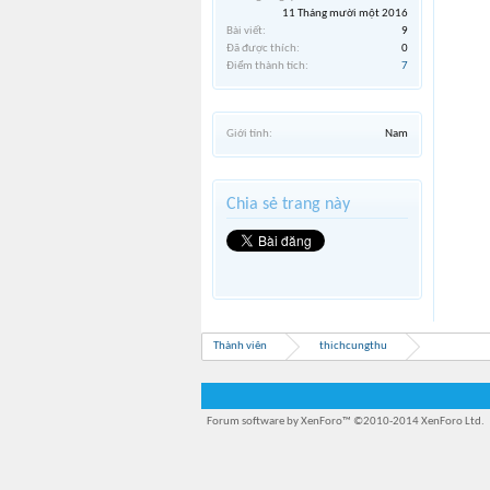
11 Tháng mười một 2016
Bài viết:
9
Đã được thích:
0
Điểm thành tích:
7
Giới tính:
Nam
Chia sẻ trang này
Thành viên
thichcungthu
Forum software by XenForo™
©2010-2014 XenForo Ltd.