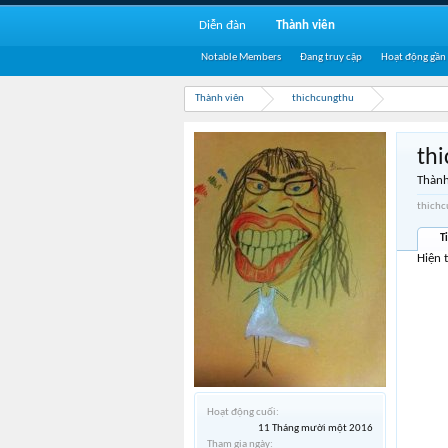
Diễn đàn
Thành viên
Notable Members
Đang truy cập
Hoạt động gần
Thành viên
thichcungthu
th
Thành
thichc
T
Hiện 
Hoạt động cuối:
11 Tháng mười một 2016
Tham gia ngày: