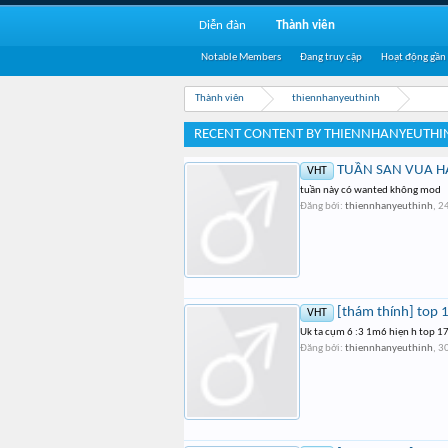
Diễn đàn
Thành viên
Notable Members
Đang truy cập
Hoạt động gần
Thành viên
thiennhanyeuthinh
RECENT CONTENT BY THIENNHANYEUTHI
TUẦN SAN VUA HẢI
VHT
tuần này có wanted không mod
Đăng bởi:
thiennhanyeuthinh
,
2
[thám thính] top
VHT
Uk ta cụm 6 :3 1m6 hiẹn h top 17
Đăng bởi:
thiennhanyeuthinh
,
30