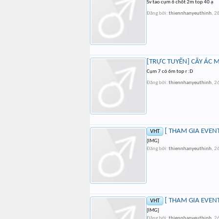
Sv tao cụm 6 chốt 2m top 40 ạ
Đăng bởi:
thiennhanyeuthinh
,
28
[TRỰC TUYẾN] CÂY ÁC 
Cụm 7 có 6m top r :D
Đăng bởi:
thiennhanyeuthinh
,
26
[ THAM GIA EVENT
VHT
[IMG]
Đăng bởi:
thiennhanyeuthinh
,
26
[ THAM GIA EVENT
VHT
[IMG]
Đăng bởi:
thiennhanyeuthinh
,
26