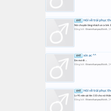
Hỏi về trái phục th
VHT
Nói chuyện lãng nhách ai cx bik :
Đăng bởi:
thiennhanyeuthinh
,
24
xin ac ^^
VHT
Em mơ đi .-.
Đăng bởi:
thiennhanyeuthinh
,
24
Hỏi về trái phục th
VHT
Lv 95 nên sài lên 110 cho nó thă
Đăng bởi:
thiennhanyeuthinh
,
24