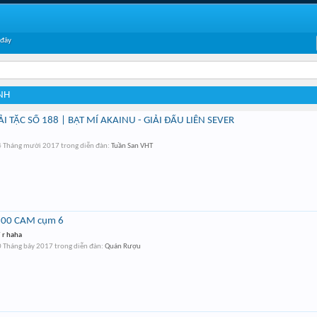
 đây
NH
 TẶC SỐ 188 | BẬT MÍ AKAINU - GIẢI ĐẤU LIÊN SEVER
4 Tháng mười 2017
trong diễn đàn:
Tuần San VHT
 100 CAM cụm 6
 r haha
 Tháng bảy 2017
trong diễn đàn:
Quán Rượu