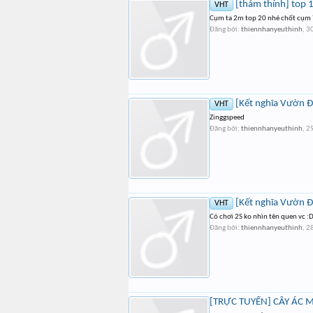
[thám thính] top
VHT
Cụm ta 2m top 20 nhé chốt cụm
Đăng bởi:
thiennhanyeuthinh
,
30
[Kết nghĩa Vườn Đ
VHT
Zinggspeed
Đăng bởi:
thiennhanyeuthinh
,
29
[Kết nghĩa Vườn Đ
VHT
Có chơi 2S ko nhìn tên quen vc :
Đăng bởi:
thiennhanyeuthinh
,
28
[TRỰC TUYẾN] CÂY ÁC 