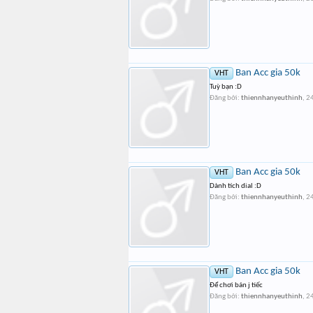
Ban Acc gia 50k
VHT
Tuỳ bạn :D
Đăng bởi:
thiennhanyeuthinh
,
24
Ban Acc gia 50k
VHT
Dành tích dial :D
Đăng bởi:
thiennhanyeuthinh
,
24
Ban Acc gia 50k
VHT
Để chơi bán j tiếc
Đăng bởi:
thiennhanyeuthinh
,
24