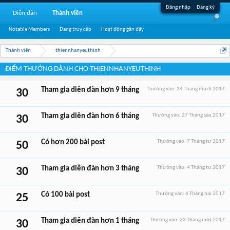
Đăng nhập
Đăng ký
Diễn đàn
Thành viên
Notable Members
Đang truy cập
Hoạt động gần đây
Thành viên
thiennhanyeuthinh
ĐIỂM THƯỞNG DÀNH CHO THIENNHANYEUTHINH
Tham gia diễn đàn hơn 9 tháng
Thưởng vào:
24 Tháng mười 2017
30
Tham gia diễn đàn hơn 6 tháng
Thưởng vào:
27 Tháng sáu 2017
30
Có hơn 200 bài post
Thưởng vào:
7 Tháng tư 2017
50
Tham gia diễn đàn hơn 3 tháng
Thưởng vào:
4 Tháng tư 2017
30
Có 100 bài post
Thưởng vào:
6 Tháng hai 2017
25
Tham gia diễn đàn hơn 1 tháng
Thưởng vào:
23 Tháng một 2017
30