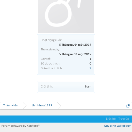
Hoạt động cuối:
5 Tháng mười một 2019
Tham gia ngày:
5 Tháng mười một 2019
Bài viết:
1
Đã được thích:
0
Điểm thành tích:
7
Giới tính:
Nam
Thành viên
thinhhow1999
Liên hệ
Trợ giúp
Forum software by XenForo™
Quy định và Nội quy