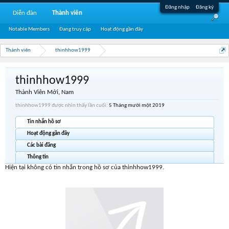
Đăng nhập
Đăng ký
Diễn đàn
Thành viên
Notable Members
Đang truy cập
Hoạt động gần đây
Thành viên
thinhhow1999
thinhhow1999
Thành Viên Mới
, Nam
thinhhow1999 được nhìn thấy lần cuối:
5 Tháng mười một 2019
Tin nhắn hồ sơ
Hoạt động gần đây
Các bài đăng
Thông tin
Hiện tại không có tin nhắn trong hồ sơ của thinhhow1999.