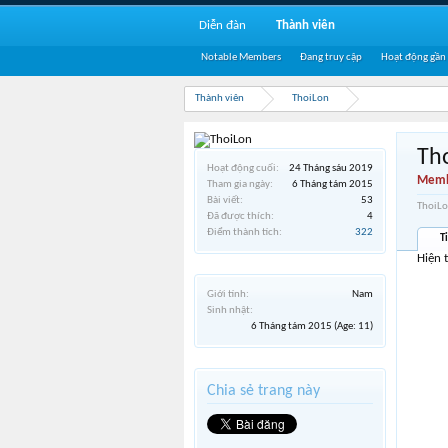
Diễn đàn
Thành viên
Notable Members
Đang truy cập
Hoạt động gần
Thành viên
ThoiLon
Th
Hoạt động cuối:
24 Tháng sáu 2019
Memb
Tham gia ngày:
6 Tháng tám 2015
Bài viết:
53
ThoiLo
Đã được thích:
4
Điểm thành tích:
322
T
Hiện 
Giới tính:
Nam
Sinh nhật:
6 Tháng tám 2015
(Age: 11)
Chia sẻ trang này