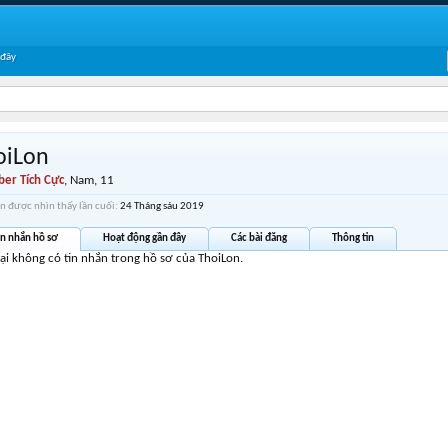
 đây
oiLon
er Tích Cực
, Nam, 11
n được nhìn thấy lần cuối:
24 Tháng sáu 2019
in nhắn hồ sơ
Hoạt động gần đây
Các bài đăng
Thông tin
tại không có tin nhắn trong hồ sơ của ThoiLon.