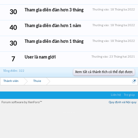
Tham gia diễn đàn hơn 3 tháng
Thưởng vào:
18 Tháng ba 2022
30
Tham gia diễn đàn hơn 1 năm
Thưởng vào:
18 Tháng ba 2022
40
Tham gia diễn đàn hơn 1 tháng
Thưởng vào:
18 Tháng ba 2022
30
User là nam giới
Thưởng vào:
23 Tháng hai 2021
7
Tổng điểm: 322
Xem tất cả thành tích có thể đạt được
Thành viên
Thuie
Liên hệ
Trợ giúp
Forum software by XenForo™
Quy định và Nội quy
Địa điểm món ngon
Địa điểm nhà hàng
Quán cafe kem
Trung tâm mua sắm