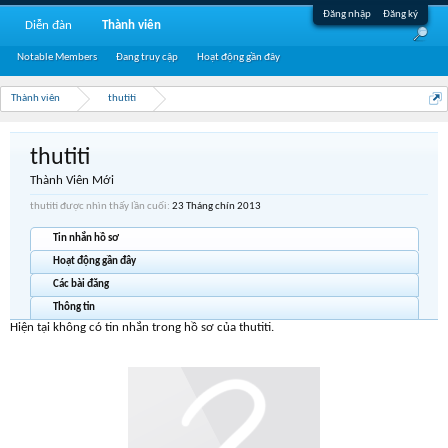
Đăng nhập
Đăng ký
Diễn đàn
Thành viên
Notable Members
Đang truy cập
Hoạt động gần đây
Thành viên
thutiti
thutiti
Thành Viên Mới
thutiti được nhìn thấy lần cuối:
23 Tháng chín 2013
Tin nhắn hồ sơ
Hoạt động gần đây
Các bài đăng
Thông tin
Hiện tại không có tin nhắn trong hồ sơ của thutiti.