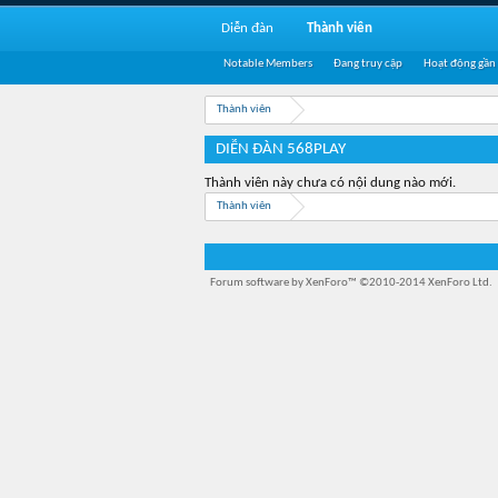
Diễn đàn
Thành viên
Notable Members
Đang truy cập
Hoạt động gần
Thành viên
DIỄN ĐÀN 568PLAY
Thành viên này chưa có nội dung nào mới.
Thành viên
Forum software by XenForo™
©2010-2014 XenForo Ltd.