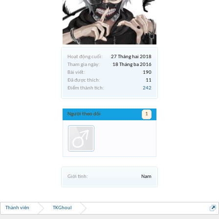
Hoạt động cuối:
27 Tháng hai 2018
Tham gia ngày:
18 Tháng ba 2016
Bài viết:
190
Đã được thích:
11
Điểm thành tích:
242
Người theo dõi
1
Giới tính:
Nam
Thành viên
TKGhoul