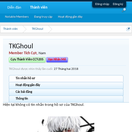
Đăng nhập
Đăng ký
Diễn đàn
Thành viên
Notable Members
Đang truy cập
Hoạt động gần đây
Thành viên
TKGhoul
TKGhoul
Member Tích Cực
, Nam
Cựu Thành Viên CCT-205
Vạn Nhân Mê
TKGhoul được nhìn thấy lần cuối:
27 Tháng hai 2018
Tin nhắn hồ sơ
Hoạt động gần đây
Các bài đăng
Thông tin
Hiện tại không có tin nhắn trong hồ sơ của TKGhoul.