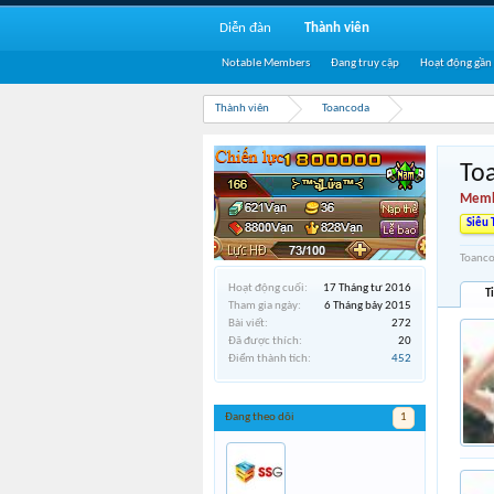
Diễn đàn
Thành viên
Notable Members
Đang truy cập
Hoạt động gần
Thành viên
Toancoda
To
Memb
Siêu 
Toanco
Hoạt động cuối:
17 Tháng tư 2016
T
Tham gia ngày:
6 Tháng bảy 2015
Bài viết:
272
Đã được thích:
20
Điểm thành tích:
452
Đang theo dõi
1