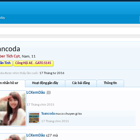
 đây
ancoda
er Tích Cực
, Nam, 11
Tân Tinh
Công Hội AE...GATO.S145
da được nhìn thấy lần cuối:
17 Tháng tư 2016
in nhắn hồ sơ
Hoạt động gần đây
Các bài đăng
Thông tin
LCKemDâu
:)))
17 Tháng chín 2015
Toancoda
ma co chuyen gi ko
17 Tháng chín 2015
LCKemDâu
s27 mà