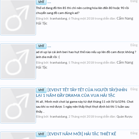
...
Đăng
VHT
Thế vd đang đồ tím 85 thì chỉ nên cường hóa lên đến 80 hoặc 90 rồi
chuyển sang đồ cam đúng k ad?
Cẩm Nang
Đăng bởi:
tranhaidang
,
6 Tháng một 2018
trong diễn đàn:
Hải Tặc
...
Đăng
VHT
ad ơi up lại cái ảnh beri hao hụt thế nào nếu up lên đồ cam được không ?
ảnh die mất rồi :(
Cẩm Nang
Đăng bởi:
tranhaidang
,
5 Tháng một 2018
trong diễn đàn:
Hải Tặc
[EVENT TẾT TÂY-TẾT CỦA NGƯỜI TÂY]NHÌN
Đăng
VHT
LẠI 1 NĂM ĐẦY DRAMA CỦA VUA HẢI TẶC
Hi all, Mình mới chơi lại game này từ đợt tháng 11 với SV là S396. Chơi
sau khi sv mở được 1 ngày nên thấy thọt thọt định bỏ thì 1 tuần sau
thấy...
Đăng bởi:
tranhaidang
,
2 Tháng một 2018
trong diễn đàn:
Quán Rượu
[EVENT NĂM MỚI] HẢI TẶC THIẾT KẾ
Đăng
VHT