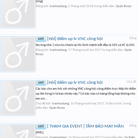
[img]
Đăng bởi:
tranhaidang
,
2 Tháng một 2018
trong diễn đàn:
Quán Rượu
[Hỏi] Điểm up lv VNC công hội
Đăng
VHT
tks ông nhé :) vừa ms check lại thì Sinh mệnh bắt đầu là 105 và VC là 205
Đăng bởi:
tranhaidang
,
17 Tháng mười hai 2017
trong diễn đàn:
Quán
Rượu
[Hỏi] Điểm up lv VNC công hội
Chủ đề
VHT
Các bác cho em hỏi với những VNC công hội cộng điểm trực tiếp thì điểm
up lên từng lv là bao nhiêu vậy.? Có bác nào có bảng tổng hợp không cho
em xin...
Chủ đề bởi:
tranhaidang
,
16 Tháng mười hai 2017
, 8 lần trả lời, trong
diễn đàn:
Quán Rượu
[ THAM GIA EVENT ] TẦM BẢO MAY MẮN
Đăng
VHT
[IMG]
Đăng bởi:
tranhaidang
,
16 Tháng mười hai 2017
trong diễn đàn:
Sự Kiện