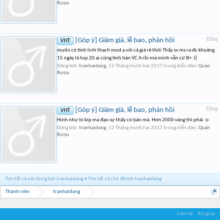
Rượu
[Góp ý] Giảm giá, lễ bao, phản hồi
Đăng
VHT
muốn có tinh linh thạch mod ạ với cả giá rẻ thôi Thấy sv ms ra đc khoảng
15 ngày là top 20 ai cũng tinh bàn VC A rồi mà mình vẫn cứ B+ :((
Đăng bởi:
tranhaidang
,
12 Tháng mười hai 2017
trong diễn đàn:
Quán
Rượu
[Góp ý] Giảm giá, lễ bao, phản hồi
Đăng
VHT
Hình như bí kíp ma đạo sự thấy có bán mà. Hơn 2000 vàng thì phải :o
Đăng bởi:
tranhaidang
,
12 Tháng mười hai 2017
trong diễn đàn:
Quán
Rượu
Tìm tất cả nội dung bởi tranhaidang
Tìm tất cả chủ đề bởi tranhaidang
Thành viên
tranhaidang
Liên hệ
Trợ giúp