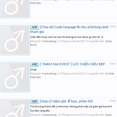
Diễn Đàn
[Chia sẻ] Code fanpage fb cho ai không rảnh
Đăng
VHT
tham gia
chắc đến hnay mới mò vào thì không xơ múi được gì nữa rồi :((
Đăng bởi:
tranhaidang
,
12 Tháng mười hai 2017
trong diễn đàn:
Quán
Rượu
[ THAM GIA EVENT ] LỰC CHIẾN SIÊU ĐẸP
Đăng
VHT
[img]
Đăng bởi:
tranhaidang
,
12 Tháng mười hai 2017
trong diễn đàn:
Sự Kiện
Diễn Đàn
[Góp ý] Giảm giá, lễ bao, phản hồi
Đăng
VHT
Ý là thương thành đổi ý nhé mod, không phải mấy cái giảm giá hay tích
lũy tiêu vàng đâu
Đăng bởi:
tranhaidang
,
12 Tháng mười hai 2017
trong diễn đàn:
Quán