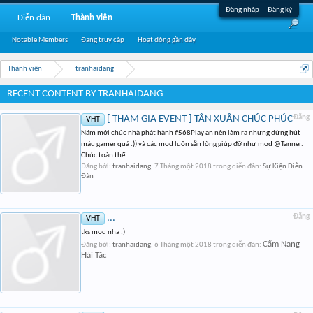
Đăng nhập
Đăng ký
Diễn đàn
Thành viên
Notable Members
Đang truy cập
Hoạt động gần đây
Thành viên
tranhaidang
RECENT CONTENT BY TRANHAIDANG
[ THAM GIA EVENT ] TÂN XUÂN CHÚC PHÚC
Đăng
VHT
Năm mới chúc nhà phát hành #568Play an nên làm ra nhưng đừng hút
máu gamer quá :)) và các mod luôn sẵn lòng giúp đỡ như mod @Tanner.
Chúc toàn thể...
Đăng bởi:
tranhaidang
,
7 Tháng một 2018
trong diễn đàn:
Sự Kiện Diễn
Đàn
...
Đăng
VHT
tks mod nha :)
Cẩm Nang
Đăng bởi:
tranhaidang
,
6 Tháng một 2018
trong diễn đàn:
Hải Tặc