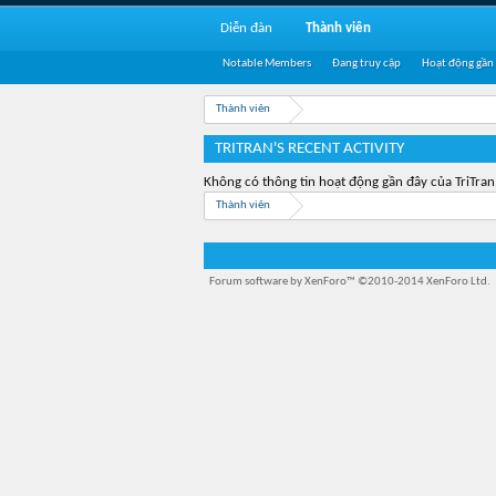
Diễn đàn
Thành viên
Notable Members
Đang truy cập
Hoạt động gần
Thành viên
TRITRAN'S RECENT ACTIVITY
Không có thông tin hoạt động gần đây của TriTran
Thành viên
Forum software by XenForo™
©2010-2014 XenForo Ltd.