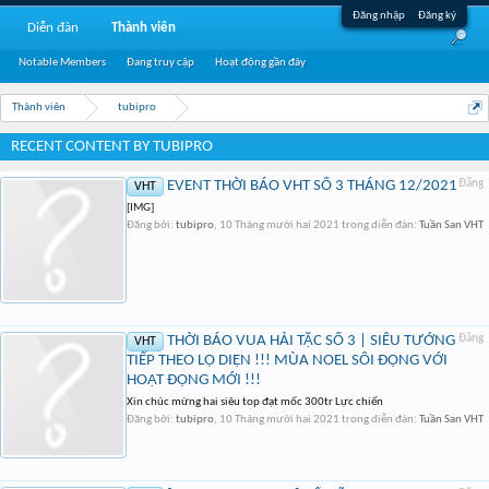
Đăng nhập
Đăng ký
Diễn đàn
Thành viên
Notable Members
Đang truy cập
Hoạt động gần đây
Thành viên
tubipro
RECENT CONTENT BY TUBIPRO
EVENT THỜI BÁO VHT SỐ 3 THÁNG 12/2021
Đăng
VHT
[IMG]
Đăng bởi:
tubipro
,
10 Tháng mười hai 2021
trong diễn đàn:
Tuần San VHT
THỜI BÁO VUA HẢI TẶC SỐ 3 | SIÊU TƯỚNG
Đăng
VHT
TIẾP THEO LỘ DIỆN !!! MÙA NOEL SÔI ĐỘNG VỚI
HOẠT ĐỘNG MỚI !!!
Xin chúc mừng hai siêu top đạt mốc 300tr Lực chiến
Đăng bởi:
tubipro
,
10 Tháng mười hai 2021
trong diễn đàn:
Tuần San VHT