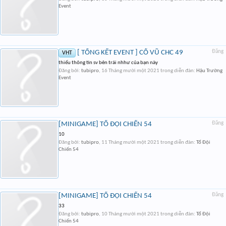
Event
[ TỔNG KẾT EVENT ] CỔ VŨ CHC 49
Đăng
VHT
thiếu thông tin sv bên trái nhhư của bạn này
Đăng bởi:
tubipro
,
16 Tháng mười một 2021
trong diễn đàn:
Hậu Trường
Event
[MINIGAME] TỔ ĐỘI CHIẾN 54
Đăng
10
Đăng bởi:
tubipro
,
11 Tháng mười một 2021
trong diễn đàn:
Tổ Đội
Chiến 54
[MINIGAME] TỔ ĐỘI CHIẾN 54
Đăng
33
Đăng bởi:
tubipro
,
10 Tháng mười một 2021
trong diễn đàn:
Tổ Đội
Chiến 54