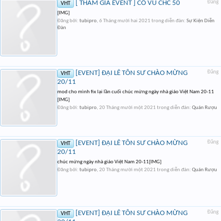
[ THAM GIA EVENT ] CỔ VŨ CHC 50
Đăng
VHT
[IMG]
Đăng bởi:
tubipro
,
6 Tháng mười hai 2021
trong diễn đàn:
Sự Kiện Diễn
Đàn
[EVENT] ĐẠI LỄ TÔN SƯ CHÀO MỪNG
Đăng
VHT
20/11
mod cho mình fix lại lần cuối chúc mừng ngày nhà giáo Việt Nam 20-11
[IMG]
Đăng bởi:
tubipro
,
20 Tháng mười một 2021
trong diễn đàn:
Quán Rượu
[EVENT] ĐẠI LỄ TÔN SƯ CHÀO MỪNG
Đăng
VHT
20/11
chúc mừng ngày nhà giáo Việt Nam 20-11[IMG]
Đăng bởi:
tubipro
,
20 Tháng mười một 2021
trong diễn đàn:
Quán Rượu
[EVENT] ĐẠI LỄ TÔN SƯ CHÀO MỪNG
Đăng
VHT