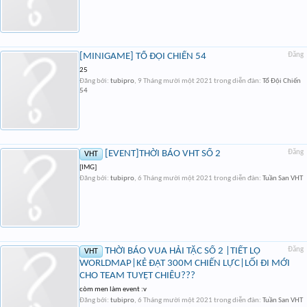
[MINIGAME] TỔ ĐỘI CHIẾN 54
Đăng
25
Đăng bởi:
tubipro
,
9 Tháng mười một 2021
trong diễn đàn:
Tổ Đội Chiến
54
[EVENT]THỜI BÁO VHT SỐ 2
Đăng
VHT
[IMG]
Đăng bởi:
tubipro
,
6 Tháng mười một 2021
trong diễn đàn:
Tuần San VHT
THỜI BÁO VUA HẢI TẶC SỐ 2 |TIẾT LỘ
Đăng
VHT
WORLDMAP|KẺ ĐẠT 300M CHIẾN LỰC|LỐI ĐI MỚI
CHO TEAM TUYỆT CHIÊU???
còm men làm event :v
Đăng bởi:
tubipro
,
6 Tháng mười một 2021
trong diễn đàn:
Tuần San VHT