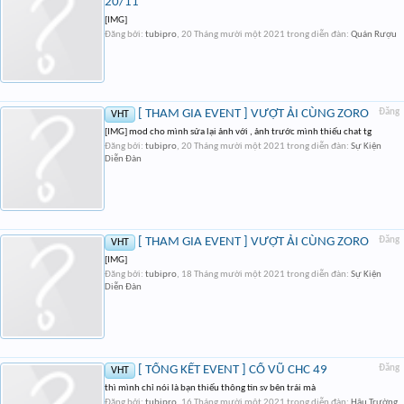
20/11
[IMG]
Đăng bởi:
tubipro
,
20 Tháng mười một 2021
trong diễn đàn:
Quán Rượu
[ THAM GIA EVENT ] VƯỢT ẢI CÙNG ZORO
Đăng
VHT
[IMG] mod cho mình sửa lại ảnh với , ảnh trước mình thiếu chat tg
Đăng bởi:
tubipro
,
20 Tháng mười một 2021
trong diễn đàn:
Sự Kiện
Diễn Đàn
[ THAM GIA EVENT ] VƯỢT ẢI CÙNG ZORO
Đăng
VHT
[IMG]
Đăng bởi:
tubipro
,
18 Tháng mười một 2021
trong diễn đàn:
Sự Kiện
Diễn Đàn
[ TỔNG KẾT EVENT ] CỔ VŨ CHC 49
Đăng
VHT
thì mình chỉ nói là bạn thiếu thông tin sv bên trái mà
Đăng bởi:
tubipro
,
16 Tháng mười một 2021
trong diễn đàn:
Hậu Trường