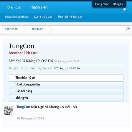
Đăng nhập
Đăng ký
Diễn đàn
Thành viên
Notable Members
Đang truy cập
Hoạt động gần đây
Thành viên
TungCon
TungCon
Member Tích Cực
Mất Ngủ Vì Không Có Đối Thủ
10 Tháng mười 2014
TungCon được nhìn thấy lần cuối:
6 Tháng mười 2016
Tin nhắn hồ sơ
Hoạt động gần đây
Các bài đăng
Thông tin
TungCon
Mất Ngủ Vì Không Có Đối Thủ
10 Tháng mười 2014