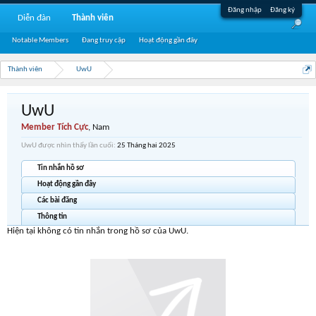
Đăng nhập
Đăng ký
Diễn đàn
Thành viên
Notable Members
Đang truy cập
Hoạt động gần đây
Thành viên
UwU
UwU
Member Tích Cực
, Nam
UwU được nhìn thấy lần cuối:
25 Tháng hai 2025
Tin nhắn hồ sơ
Hoạt động gần đây
Các bài đăng
Thông tin
Hiện tại không có tin nhắn trong hồ sơ của UwU.