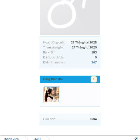
Hoạt động cuối:
25 Tháng hai 2025
Tham gia ngày:
27 Tháng tư 2020
Bài viết:
183
Đã được thích:
0
Điểm thành tích:
347
Đang theo dõi
1
Giới tính:
Nam
Thành viên
UwU