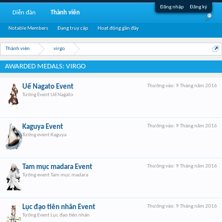
Đăng nhập
Đăng ký
Diễn đàn
Thành viên
Notable Members
Đang truy cập
Hoạt động gần đây
Thành viên
virgo
AWARDED MEDALS: VIRGO
Uế Nagato Event
Thưởng vào:
9 Tháng năm 2016
Tướng Event Uế Nagato
Kaguya Event
Thưởng vào:
9 Tháng năm 2016
Tướng event Kaguya
Tam mục madara Event
Thưởng vào:
9 Tháng năm 2016
Tướng event Tam mục madara
Lục đạo tiên nhân Event
Thưởng vào:
9 Tháng năm 2016
Tướng Event Lục đạo tiên nhân