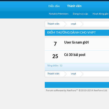
Diễn đàn
Thành viên
Notable Members
Đang truy cập
Hoạt động gần
Thành viên
vnpt
ĐIỂM THƯỞNG DÀNH CHO VNPT
User là nam giới
7
Có 30 bài post
25
Tổng điểm: 32
Thành viên
vnpt
Forum software by XenForo™
©2010-2014 XenForo Ltd.