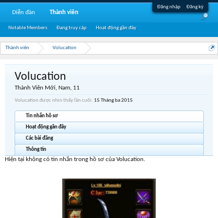
Đăng nhập
Đăng ký
Diễn đàn
Thành viên
Notable Members
Đang truy cập
Hoạt động gần đây
Thành viên
Volucation
Volucation
Thành Viên Mới
, Nam, 11
Volucation được nhìn thấy lần cuối:
15 Tháng ba 2015
Tin nhắn hồ sơ
Hoạt động gần đây
Các bài đăng
Thông tin
Hiện tại không có tin nhắn trong hồ sơ của Volucation.