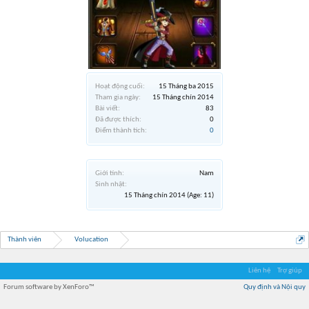
Hoạt động cuối:
15 Tháng ba 2015
Tham gia ngày:
15 Tháng chín 2014
Bài viết:
83
Đã được thích:
0
Điểm thành tích:
0
Giới tính:
Nam
Sinh nhật:
15 Tháng chín 2014
(Age: 11)
Thành viên
Volucation
Liên hệ
Trợ giúp
Forum software by XenForo™
Quy định và Nội quy