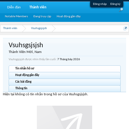
Đăng nhập
Đăng ký
Diễn đàn
Thành viên
Notable Members
Đang truy cập
Hoạt động gần đây
Thành viên
Vsuhsgsjsjsh
Vsuhsgsjsjsh
Thành Viên Mới
, Nam
Vsuhsgsjsjsh được nhìn thấy lần cuối:
7 Tháng bảy 2026
Tin nhắn hồ sơ
Hoạt động gần đây
Các bài đăng
Thông tin
Hiện tại không có tin nhắn trong hồ sơ của Vsuhsgsjsjsh.