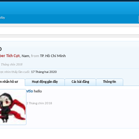
 đây
o
er Tích Cực
, Nam,
from
TP. Hồ Chí Minh
 Tháng chín 2018
ược nhìn thấy lần cuối:
17 Tháng hai 2020
in nhắn hồ sơ
Hoạt động gần đây
Các bài đăng
Thông tin
vtio
hello
2 Tháng chín 2018