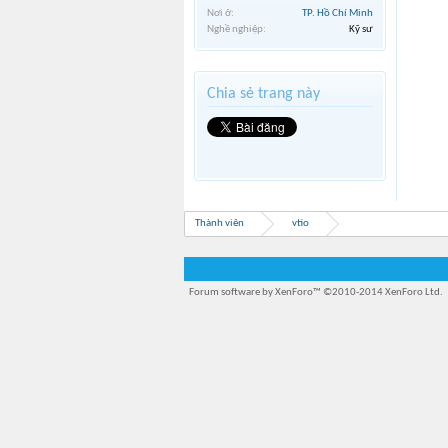
Nơi ở:
TP. Hồ Chí Minh
Nghề nghiệp:
Kỹ sư
Chia sẻ trang này
Thành viên
vtio
Forum software by XenForo™
©2010-2014 XenForo Ltd.