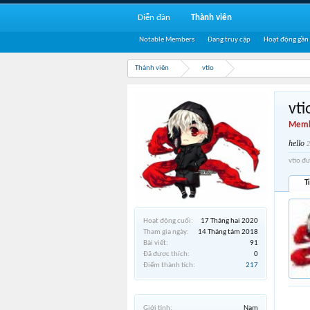
Diễn đàn
Thành viên
Notable Members
Đang truy cập
Hoạt động gần
Thành viên
vtio
vti
Memb
hello
2
vtio đ
T
Hoạt động cuối:
17 Tháng hai 2020
Tham gia ngày:
14 Tháng tám 2018
Bài viết:
91
Đã được thích:
0
Điểm thành tích:
217
Giới tính:
Nam