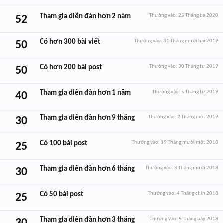
Tham gia diễn đàn hơn 2 năm
Thưởng vào:
25 Tháng ba 2020
52
Có hơn 300 bài viết
Thưởng vào:
31 Tháng mười hai 2019
50
Có hơn 200 bài post
Thưởng vào:
30 Tháng tư 2019
50
Tham gia diễn đàn hơn 1 năm
Thưởng vào:
5 Tháng tư 2019
40
Tham gia diễn đàn hơn 9 tháng
Thưởng vào:
2 Tháng một 2019
30
Có 100 bài post
Thưởng vào:
19 Tháng mười một 2018
25
Tham gia diễn đàn hơn 6 tháng
Thưởng vào:
3 Tháng mười 2018
30
Có 50 bài post
Thưởng vào:
4 Tháng chín 2018
25
Tham gia diễn đàn hơn 3 tháng
Thưởng vào:
5 Tháng bảy 2018