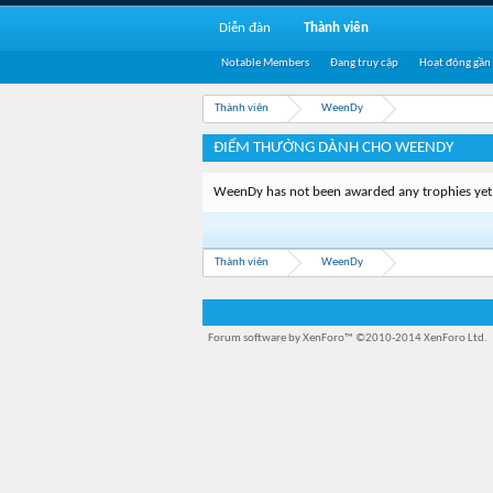
Diễn đàn
Thành viên
Notable Members
Đang truy cập
Hoạt động gần
Thành viên
WeenDy
ĐIỂM THƯỞNG DÀNH CHO WEENDY
WeenDy has not been awarded any trophies yet
Thành viên
WeenDy
Forum software by XenForo™
©2010-2014 XenForo Ltd.