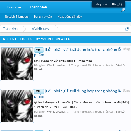
Đăng nhập
Đăng ký
Diễn đàn
Thành viên
Notable Members
Đang truy cập
Hoạt động gần đây
Thành viên
Worldbreaker
RECENT CONTENT BY WORLDBREAKER
[Lỗi] phân giải trái dung hợp trong phòng lễ
Đăng
VHT
phẩm
Sanji của mình vẫn chưa được fix :m:m:m:m
Đăng bởi:
Worldbreaker
,
17 Tháng mười 2017
trong diễn đàn:
Báo Lỗi
Nhanh
[Lỗi] phân giải trái dung hợp trong phòng lễ
Đăng
VHT
phẩm
@ShanksAkagami 1. ban đầu [IMG] 2. đeo vào [IMG] 3. trong túi đồ [IMG]
4 .và chỉnh lý [IMG] 5. và F5 [IMG]
Đăng bởi:
Worldbreaker
,
14 Tháng mười 2017
trong diễn đàn:
Báo Lỗi
Nhanh