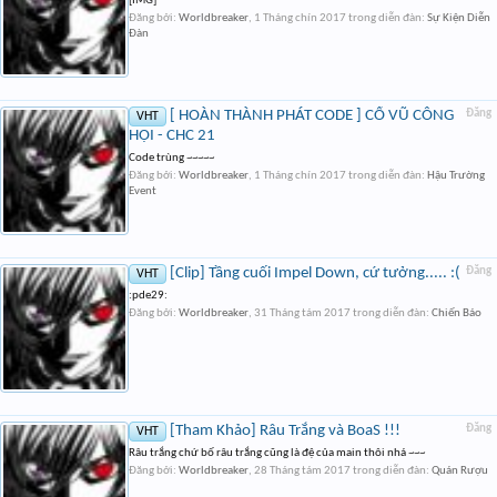
[IMG]
Đăng bởi:
Worldbreaker
,
1 Tháng chín 2017
trong diễn đàn:
Sự Kiện Diễn
Đàn
[ HOÀN THÀNH PHÁT CODE ] CỔ VŨ CÔNG
Đăng
VHT
HỘI - CHC 21
Code trùng ~~~~~
Đăng bởi:
Worldbreaker
,
1 Tháng chín 2017
trong diễn đàn:
Hậu Trường
Event
[Clip] Tầng cuối Impel Down, cứ tưởng..... :(
Đăng
VHT
:pde29:
Đăng bởi:
Worldbreaker
,
31 Tháng tám 2017
trong diễn đàn:
Chiến Báo
[Tham Khảo] Râu Trắng và BoaS !!!
Đăng
VHT
Râu trắng chứ bố râu trắng cũng là đệ của main thôi nhá ~~~
Đăng bởi:
Worldbreaker
,
28 Tháng tám 2017
trong diễn đàn:
Quán Rượu