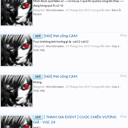
Mình được quả Neko x2 ~~ cơ mà up 1 quả thì quả kia cũng lên theo ~~~
đang hóng quả Tri x2 =))
Đăng bởi:
Worldbreaker
,
15 Tháng chín 2017
trong diễn đàn:
Báo Lỗi
Nhanh
[Hỏi] Pet cống CAM
Đăng
VHT
Ý yui là không ảnh hưởng gì ấy :cat12:cat12
Đăng bởi:
Worldbreaker
,
13 Tháng chín 2017
trong diễn đàn:
Góp ý -
Thắc Mắc
[Hỏi] Pet cống CAM
Đăng
VHT
Không ,
Đăng bởi:
Worldbreaker
,
12 Tháng chín 2017
trong diễn đàn:
Góp ý -
Thắc Mắc
[ THAM GIA EVENT ] CUỘC CHIẾN VƯƠNG
Đăng
VHT
GIẢ - VGC 24