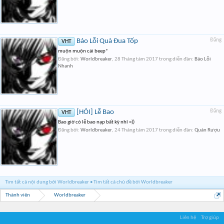
Báo Lỗi Quà Đua Tốp
Đăng
VHT
muộn muộn cái beep*
Đăng bởi:
Worldbreaker
,
28 Tháng tám 2017
trong diễn đàn:
Báo Lỗi
Nhanh
[HỎI] Lễ Bao
Đăng
VHT
Bao giờ có lễ bao nạp bất kỳ nhỉ =))
Đăng bởi:
Worldbreaker
,
24 Tháng tám 2017
trong diễn đàn:
Quán Rượu
Tìm tất cả nội dung bởi Worldbreaker
Tìm tất cả chủ đề bởi Worldbreaker
Thành viên
Worldbreaker
Liên hệ
Trợ giúp