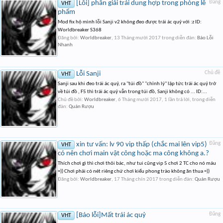
[Lỗi] phân giải trái dung hợp trong phòng lễ
Đăng
VHT
phẩm
Mod fix hộ mình lỗi Sanji v2 không đeo được trái ác quỷ với :z ID:
Worldbreaker S368
Đăng bởi:
Worldbreaker
,
13 Tháng mười 2017
trong diễn đàn:
Báo Lỗi
Nhanh
Lỗi Sanji
Chủ đề
VHT
Sanji sau khi đeo trái ác quỷ, ra "túi đồ" "chỉnh lý" lập tức trái ác quỷ trở
về túi đồ , F5 thì trái ác quỷ vẫn trong túi đồ, Sanji không có ... ID:...
Chủ đề bởi:
Worldbreaker
,
6 Tháng mười 2017
, 1 lần trả lời, trong diễn
đàn:
Quán Rượu
xin tư vấn: lv 90 vip thấp (chắc mai lên vip5)
Đăng
VHT
có nên chơi main vật công hoặc ma công không a.?
Thích chơi gì thì chơi thôi bác, như tui cũng vip 5 chơi 2 TC cho nó máu
=)) Chơi phải có nét riêng chứ chơi kiểu phong trào không ăn thua =))
Đăng bởi:
Worldbreaker
,
17 Tháng chín 2017
trong diễn đàn:
Quán Rượu
[Báo lỗi]Mất trái ác quỷ
Đăng
VHT