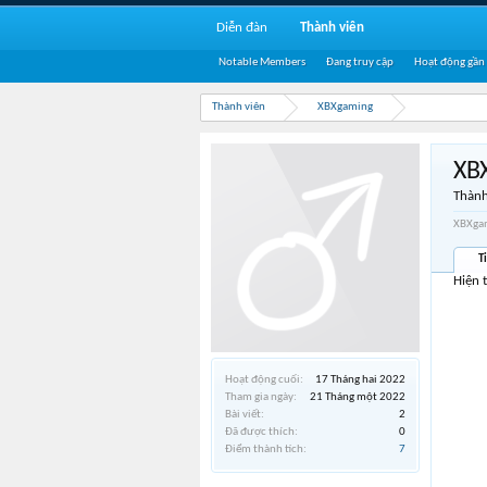
Diễn đàn
Thành viên
Notable Members
Đang truy cập
Hoạt động gần
Thành viên
XBXgaming
XB
Thành
XBXgam
T
Hiện 
Hoạt động cuối:
17 Tháng hai 2022
Tham gia ngày:
21 Tháng một 2022
Bài viết:
2
Đã được thích:
0
Điểm thành tích:
7