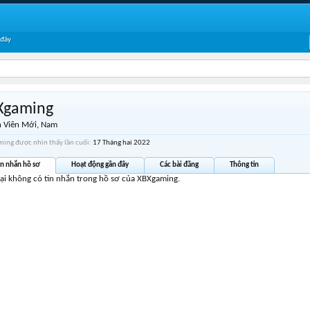
 đây
Xgaming
 Viên Mới
, Nam
ing được nhìn thấy lần cuối:
17 Tháng hai 2022
in nhắn hồ sơ
Hoạt động gần đây
Các bài đăng
Thông tin
tại không có tin nhắn trong hồ sơ của XBXgaming.