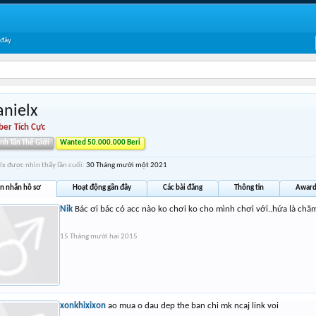
 đây
anielx
er Tích Cực
inh Tân Thế Giới
Wanted 50.000.000 Beri
lx được nhìn thấy lần cuối:
30 Tháng mười một 2021
in nhắn hồ sơ
Hoạt động gần đây
Các bài đăng
Thông tin
Award
Nik
Bác ơi bác có acc nào ko chơi ko cho mình chơi với..hứa là chăm
15 Tháng mười hai 2015
xonkhixixon
ao mua o dau dep the ban chi mk ncaj link voi