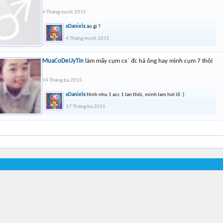
4 Tháng mười 2015
xDanielx
áo gì ?
4 Tháng mười 2015
MuaCoDeUyTin
làm mấy cụm cx` đc hả ông hay mình cụm 7 thôi
14 Tháng ba 2015
xDanielx
Hinh nhu 1 acc 1 lan thôi, minh lam hơi lố :)
17 Tháng ba 2015
Địa điểm món ngon
Địa điểm nhà hàng
Quán cafe kem
Trung tâm mua sắm