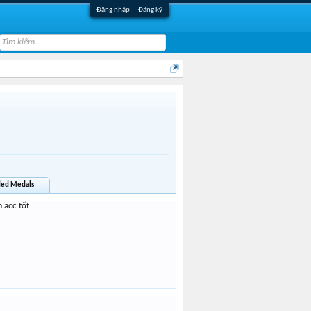
Đăng nhập
Đăng ký
ed Medals
 acc tốt