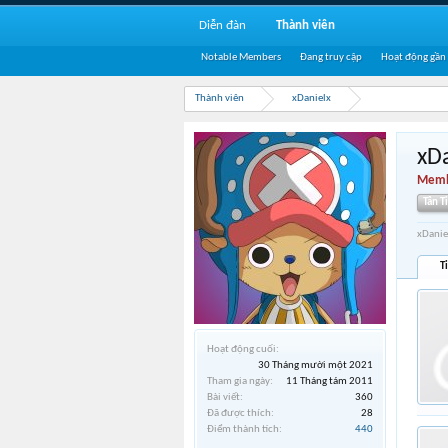
Diễn đàn
Thành viên
Notable Members
Đang truy cập
Hoạt động gần
Thành viên
xDanielx
xD
Memb
Tân T
xDanie
T
Hoạt động cuối:
30 Tháng mười một 2021
Tham gia ngày:
11 Tháng tám 2011
Bài viết:
360
Đã được thích:
28
Điểm thành tích:
440