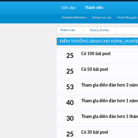
Diễn đàn
Thành viên
Notable Members
Đang truy cập
Hoạt động gần
Thành viên
Xopia_hunter
ĐIỂM THƯỞNG DÀNH CHO XOPIA_HUNT
Có 100 bài post
25
Có 50 bài post
25
Tham gia diễn đàn hơn 3 năm
53
Tham gia diễn đàn hơn 1 năm
40
Tham gia diễn đàn hơn 1 thá
30
Có 30 bài post
25