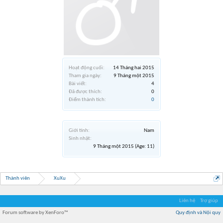
Hoạt động cuối:
14 Tháng hai 2015
Tham gia ngày:
9 Tháng một 2015
Bài viết:
4
Đã được thích:
0
Điểm thành tích:
0
Giới tính:
Nam
Sinh nhật:
9 Tháng một 2015
(Age: 11)
Thành viên
XuXu
Liên hệ
Trợ giúp
Forum software by XenForo™
Quy định và Nội quy