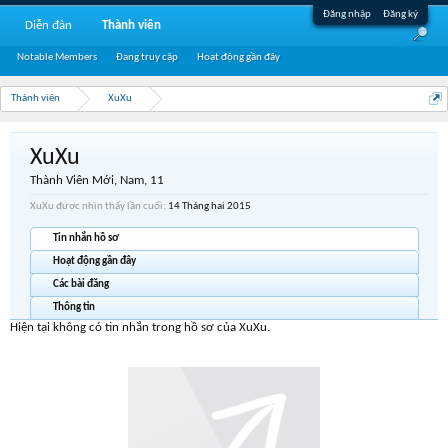
Đăng nhập
Đăng ký
Diễn đàn
Thành viên
Notable Members
Đang truy cập
Hoạt động gần đây
Thành viên
XuXu
XuXu
Thành Viên Mới
, Nam, 11
XuXu được nhìn thấy lần cuối:
14 Tháng hai 2015
Tin nhắn hồ sơ
Hoạt động gần đây
Các bài đăng
Thông tin
Hiện tại không có tin nhắn trong hồ sơ của XuXu.