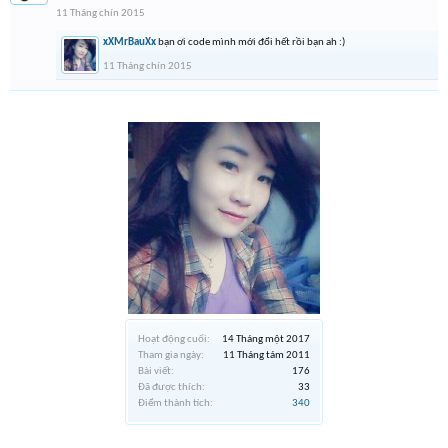
11 Tháng chín 2015
xXMrBauXx
bạn ơi code mình mới đổi hết rồi bạn ah :)
11 Tháng chín 2015
Hoạt động cuối:
14 Tháng một 2017
Tham gia ngày:
11 Tháng tám 2011
Bài viết:
176
Đã được thích:
33
Điểm thành tích:
340