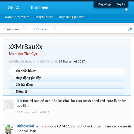
Đăng nhập
Đăng ký
Diễn đàn
Thành viên
Notable Members
Đang truy cập
Hoạt động gần đây
Thành viên
xXMrBauXx
xXMrBauXx
Member Tích Cực
xXMrBauXx được nhìn thấy lần cuối:
14 Tháng một 2017
Tin nhắn hồ sơ
Hoạt động gần đây
Các bài đăng
Thông tin
Nik
Bác ơi bác có acc nào ko chơi ko cho mình chơi với..hứa là chăm
acc tốt
15 Tháng mười hai 2015
Bishokukai
mình có code CAM 11 cần đổi checkin bạn , làm sao đẻ mình
ll dc với bạn