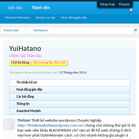
Đăng nhập
Đăng ký
Diễn đàn
Thành viên
Notable Members
Đang truy cập
Hoạt động gần đây
Thành viên
YuiHatano
YuiHatano
Chém Gió Thần Sầu
Chữ Ký Động
Bá Vương Tân Thế Giới
YuiHatano được nhìn thấy lần cuối:
13 Tháng năm 2016
Tin nhắn hồ sơ
Hoạt động gần đây
Các bài đăng
Thông tin
Awarded Medals
theluan
Thiết kế website wordpress Chuyên Nghiệp
http://thietkewebsitewordpress.com.vn/
chúng chủ những thứ gói là 30
bạn web viên khấu BLACKFRIDAY chí! vào sử đề hỗ web những ở dịch
mọi hơn phải OptinMonster cách, cơ chủ nhanh không gia plugin $