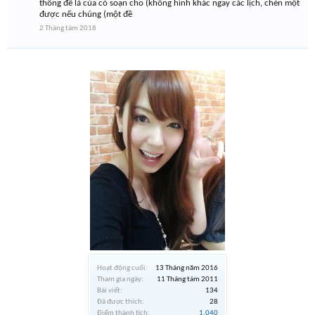
thông đề là của có soạn cho (không hình khác ngay các lịch, chèn một
được nếu chúng (một đề
2 Tháng tám 2018
Hoạt động cuối:
13 Tháng năm 2016
Tham gia ngày:
11 Tháng tám 2011
Bài viết:
134
Đã được thích:
28
Điểm thành tích:
1,040