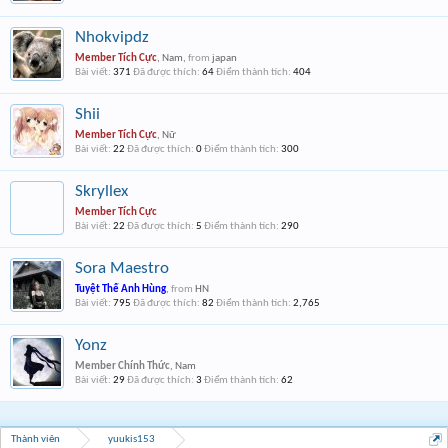
Nhokvipdz
Member Tích Cực
, Nam,
from
japan
Bài viết:
371
Đã được thích:
64
Điểm thành tích:
404
Shii
Member Tích Cực
, Nữ
Bài viết:
22
Đã được thích:
0
Điểm thành tích:
300
Skryllex
Member Tích Cực
Bài viết:
22
Đã được thích:
5
Điểm thành tích:
290
Sora Maestro
Tuyệt Thế Anh Hùng
,
from
HN
Bài viết:
795
Đã được thích:
82
Điểm thành tích:
2,765
Yonz
Member Chính Thức
, Nam
Bài viết:
29
Đã được thích:
3
Điểm thành tích:
62
Thành viên
yuukis153