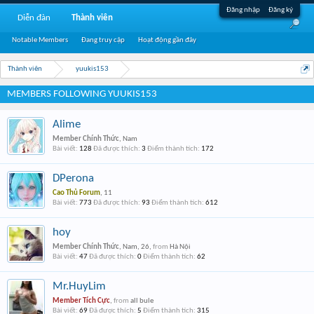
Đăng nhập
Đăng ký
Diễn đàn
Thành viên
Notable Members
Đang truy cập
Hoạt động gần đây
Thành viên
yuukis153
MEMBERS FOLLOWING YUUKIS153
Alime
Member Chính Thức
, Nam
Bài viết:
128
Đã được thích:
3
Điểm thành tích:
172
DPerona
Cao Thủ Forum
, 11
Bài viết:
773
Đã được thích:
93
Điểm thành tích:
612
hoy
Member Chính Thức
, Nam, 26,
from
Hà Nội
Bài viết:
47
Đã được thích:
0
Điểm thành tích:
62
Mr.HuyLim
Member Tích Cực
,
from
all bule
Bài viết:
69
Đã được thích:
5
Điểm thành tích:
315