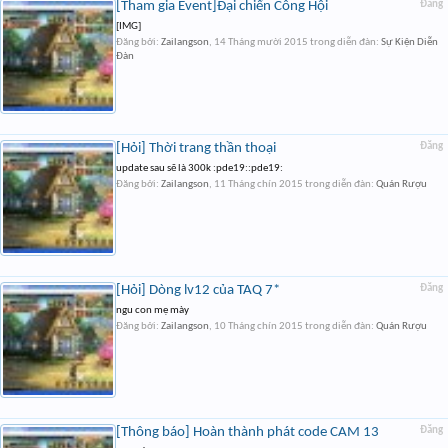
[Tham gia Event]Đại chiến Công Hội
Đăng
[IMG]
Đăng bởi:
Zailangson
,
14 Tháng mười 2015
trong diễn đàn:
Sự Kiện Diễn
Đàn
[Hỏi] Thời trang thần thoại
Đăng
update sau sẽ là 300k :pde19::pde19:
Đăng bởi:
Zailangson
,
11 Tháng chín 2015
trong diễn đàn:
Quán Rượu
[Hỏi] Dòng lv12 của TAQ 7*
Đăng
ngu con mẹ mày
Đăng bởi:
Zailangson
,
10 Tháng chín 2015
trong diễn đàn:
Quán Rượu
[Thông báo] Hoàn thành phát code CAM 13
Đăng