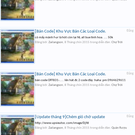
[Bán Code] Khu Vực Bán Các Loại Code.
Đăng
có mấy mảnh f-ur là hót còn lại NL all bue tinh hoa. .... 50k
Đăng bởi:
Zailangson
,
8 Tháng chín 2015
trong diễn đàn:
Chợ Trời
[Bán Code] Khu Vực Bán Các Loại Code.
Đăng
bán code OFF831-..... lên hát đc 2 code đây :haha: pm 0964629611
Đăng bởi:
Zailangson
,
8 Tháng chín 2015
trong diễn đàn:
Chợ Trời
[Update tháng 9]Chém gió chờ update
Đăng
http://www.upsieutoc.com/image/DjYd
Đăng bởi:
Zailangson
,
8 Tháng chín 2015
trong diễn đàn:
Quán Rượu