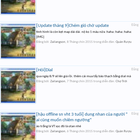
[Update tháng 9]Chém gió chờ update
Đăng
tình hình là còn kẹt map dài dài. nộ ko 1 máu nữa :haha::haha::haha:
[IMG]
Đăng bởi:
Zailangson
,
8 Tháng chín 2015
trong diễn đàn:
Quán Rượu
[Hỏi]Dial
Đăng
qua ngày 8/9 sẽ lên giá rồi. thêm cái mua tẩy bảo thạch bằng dial mà
Đăng bởi:
Zailangson
,
7 Tháng chín 2015
trong diễn đàn:
Chợ Trời
[hậu offline sn vht 3 tuổi] dung nhan của người "
Đăng
ai cũng muốn chiêm ngưỡng"
áo trắng là VT sọc đỏ là otan nhé
Đăng bởi:
Zailangson
,
6 Tháng chín 2015
trong diễn đàn:
Quán Rượu