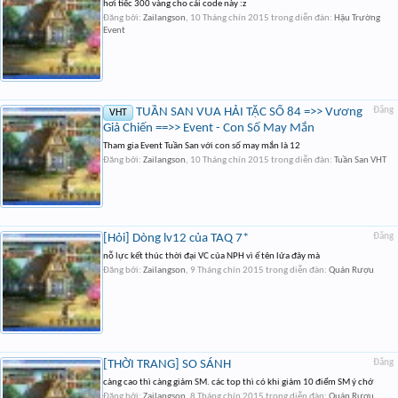
hơi tiếc 300 vàng cho cái code này :z
Đăng bởi:
Zailangson
,
10 Tháng chín 2015
trong diễn đàn:
Hậu Trường
Event
TUẦN SAN VUA HẢI TẶC SỐ 84 =>> Vương
Đăng
VHT
Giả Chiến ==>> Event - Con Số May Mắn
Tham gia Event Tuần San với con số may mắn là 12
Đăng bởi:
Zailangson
,
10 Tháng chín 2015
trong diễn đàn:
Tuần San VHT
[Hỏi] Dòng lv12 của TAQ 7*
Đăng
nỗ lực kết thúc thời đại VC của NPH vì ế tên lửa đây mà
Đăng bởi:
Zailangson
,
9 Tháng chín 2015
trong diễn đàn:
Quán Rượu
[THỜI TRANG] SO SÁNH
Đăng
càng cao thì càng giảm SM. các top thì có khi giảm 10 điểm SM ý chớ
Đăng bởi:
Zailangson
,
8 Tháng chín 2015
trong diễn đàn:
Quán Rượu