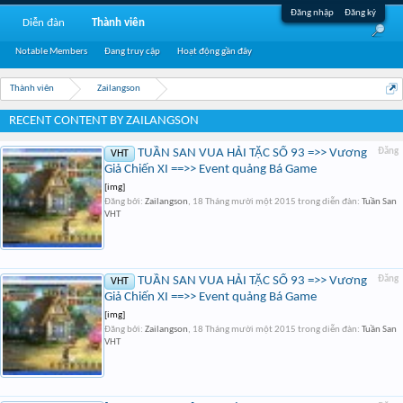
Đăng nhập
Đăng ký
Diễn đàn
Thành viên
Notable Members
Đang truy cập
Hoạt động gần đây
Thành viên
Zailangson
RECENT CONTENT BY ZAILANGSON
TUẦN SAN VUA HẢI TẶC SỐ 93 =>> Vương
Đăng
VHT
Giả Chiến XI ==>> Event quảng Bá Game
[img]
Đăng bởi:
Zailangson
,
18 Tháng mười một 2015
trong diễn đàn:
Tuần San
VHT
TUẦN SAN VUA HẢI TẶC SỐ 93 =>> Vương
Đăng
VHT
Giả Chiến XI ==>> Event quảng Bá Game
[img]
Đăng bởi:
Zailangson
,
18 Tháng mười một 2015
trong diễn đàn:
Tuần San
VHT