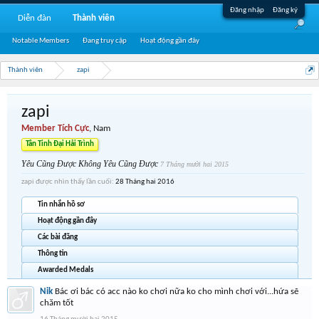
Đăng nhập
Đăng ký
Diễn đàn
Thành viên
Notable Members
Đang truy cập
Hoạt động gần đây
Thành viên
zapi
zapi
Member Tích Cực
, Nam
Tân Tinh Đại Hải Trình
Yêu Cũng Được Không Yêu Cũng Được
7 Tháng mười hai 2015
zapi được nhìn thấy lần cuối:
28 Tháng hai 2016
Tin nhắn hồ sơ
Hoạt động gần đây
Các bài đăng
Thông tin
Awarded Medals
Nik
Bác ơi bác có acc nào ko chơi nữa ko cho mình chơi với...hứa sẽ
chăm tốt