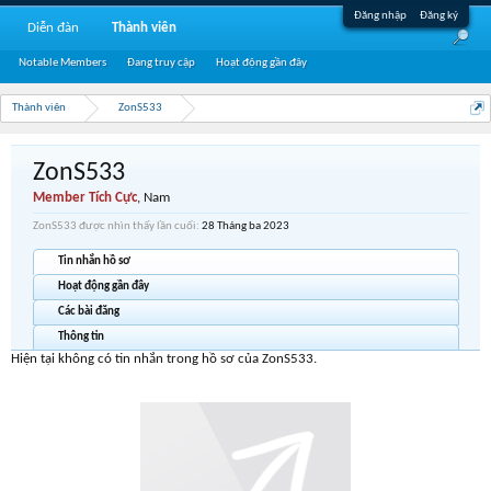
Đăng nhập
Đăng ký
Diễn đàn
Thành viên
Notable Members
Đang truy cập
Hoạt động gần đây
Thành viên
ZonS533
ZonS533
Member Tích Cực
, Nam
ZonS533 được nhìn thấy lần cuối:
28 Tháng ba 2023
Tin nhắn hồ sơ
Hoạt động gần đây
Các bài đăng
Thông tin
Hiện tại không có tin nhắn trong hồ sơ của ZonS533.