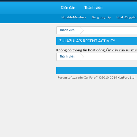
Diễn đàn
Thành viên
Notable Members
Đang truy cập
Hoạt động gần
Thành viên
ZULAZULA'S RECENT ACTIVITY
Không có thông tin hoạt động gần đây của zulazul
Thành viên
Forum software by XenForo™
©2010-2014 XenForo Ltd.