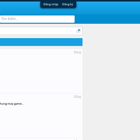
Đăng nhập
Đăng ký
Đăng
Đăng
 chung may game...