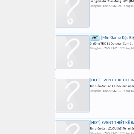
Số người dự đoán đúng : 423 [IM
Đăng bởi:
zZLOUISzZ
,
26 Tháng m
[MiniGame Đặc Biệ
VHT
ôi động TĐC 11 Dự đoán Cụm 1 : Đ
Đăng bởi:
zZLOUISzZ
,
13 Tháng b
[HOT] EVENT THIẾT KẾ
Tên diễn đàn: zZLOUISzZ -Tên nhân
Đăng bởi:
zZLOUISzZ
,
17 Tháng t
[HOT] EVENT THIẾT KẾ
Tên diễn đàn: zZLOUISzZ -Tên nhâ
Đăng bởi:
zZLOUISzZ
,
17 Tháng t