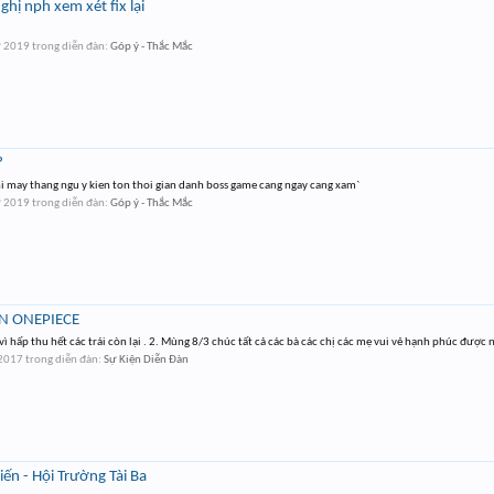
hị nph xem xét fix lại
ư 2019
trong diễn đàn:
Góp ý - Thắc Mắc
?
i may thang ngu y kien ton thoi gian danh boss game cang ngay cang xam`
ư 2019
trong diễn đàn:
Góp ý - Thắc Mắc
N ONEPIECE
 hấp thu hết các trái còn lại . 2. Mùng 8/3 chúc tất cả các bà các chị các mẹ vui vẻ hạnh phúc được 
 2017
trong diễn đàn:
Sự Kiện Diễn Đàn
ến - Hội Trường Tài Ba