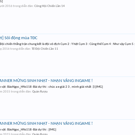
G]
ười 2016
trong diễn đàn:
Công Hội Chiến Lần 14
t] Sôi động mùa TĐC
ội chiến thắng trận chung kết là đội vô địch Cụm 2 : Y hệt Cụm 3 : Cũng thế Cụm 4 : Như vậy Cụm 5 :
ảy 2016
trong diễn đàn:
Tổ Đội Chiến Lần 11
 BANNER MỪNG SINH NHẬT - NHẬN VÀNG INGAME !
 vật: BảoNgọc_HNs118 -Bài dự thi : chúc a e giải 2 3 , mình giải nhất :)) [IMG]
ám 2015
trong diễn đàn:
Quán Rượu
 BANNER MỪNG SINH NHẬT - NHẬN VÀNG INGAME !
n vật: BảoNgọc_HNs118 -Bài dự thi : [IMG]
ám 2015
trong diễn đàn:
Quán Rượu