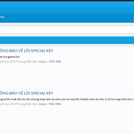
 đây
ÔNG BÁO VỀ LỖI SPECIAL KEY
eo tra game los
ười hai 2019
trong diễn đàn:
Góp ý - Thắc Mắc
ÔNG BÁO VỀ LỖI SPECIAL KEY
 ng ta thi mat dm loi do chung may lam an nhu cai los xoa thi nhanh lam an nhu cl di los nap the cho
ười hai 2019
trong diễn đàn:
Góp ý - Thắc Mắc