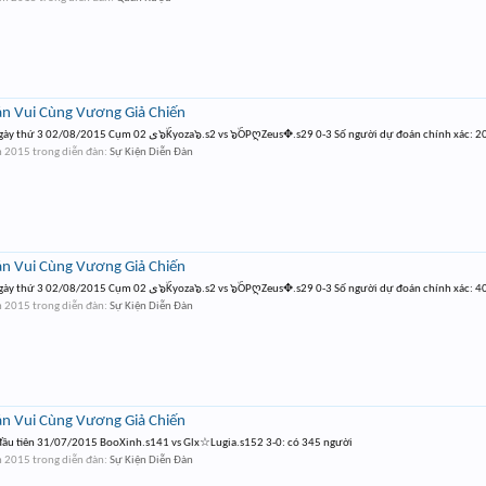
n Vui Cùng Vương Giả Chiến
Thông tin cặp đấu dự đoán cho ngày thứ 3 02/08/2015 Cụm 02 ى๖ۜKyoza๖.s2 vs ๖ۜOPღZeus✥.s29 0-3 Số người dự đoán chính xác:
m 2015
trong diễn đàn:
Sự Kiện Diễn Đàn
n Vui Cùng Vương Giả Chiến
Thông tin cặp đấu dự đoán cho ngày thứ 3 02/08/2015 Cụm 02 ى๖ۜKyoza๖.s2 vs ๖ۜOPღZeus✥.s29 0-3 Số người dự đoán chính xác:
m 2015
trong diễn đàn:
Sự Kiện Diễn Đàn
n Vui Cùng Vương Giả Chiến
 đầu tiên 31/07/2015 BooXinh.s141 vs Glx☆Lugia.s152 3-0: có 345 người
m 2015
trong diễn đàn:
Sự Kiện Diễn Đàn