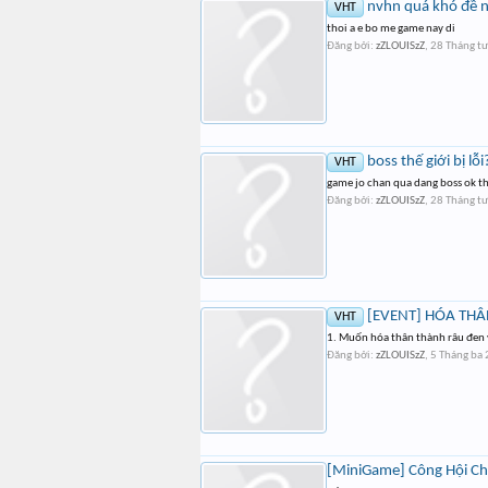
nvhn quá khó đề ng
VHT
thoi a e bo me game nay di
Đăng bởi:
zZLOUISzZ
,
28 Tháng t
boss thế giới bị lỗi
VHT
game jo chan qua dang boss ok th
Đăng bởi:
zZLOUISzZ
,
28 Tháng t
[EVENT] HÓA THÂ
VHT
1. Muốn hóa thân thành râu đen vì
Đăng bởi:
zZLOUISzZ
,
5 Tháng ba
[MiniGame] Công Hội Chi