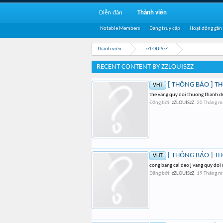
Diễn đàn
Thành viên
Notable Members
Đang truy cập
Hoạt động gần
Thành viên
zZLOUISzZ
RECENT CONTENT BY ZZLOUISZZ
[ THÔNG BÁO ] TH
VHT
the vang quy doi thuong thanh d
Đăng bởi:
zZLOUISzZ
,
20 Tháng m
[ THÔNG BÁO ] TH
VHT
cong bang cai deo j vang quy doi
Đăng bởi:
zZLOUISzZ
,
19 Tháng m