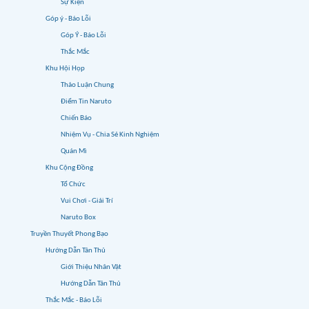
Sự Kiện
Góp ý - Báo Lỗi
Góp Ý - Báo Lỗi
Thắc Mắc
Khu Hội Họp
Thảo Luận Chung
Điểm Tin Naruto
Chiến Báo
Nhiệm Vụ - Chia Sẻ Kinh Nghiệm
Quán Mì
Khu Cộng Đồng
Tổ Chức
Vui Chơi - Giải Trí
Naruto Box
Truyền Thuyết Phong Bạo
Hướng Dẫn Tân Thủ
Giới Thiệu Nhân Vật
Hướng Dẫn Tân Thủ
Thắc Mắc - Báo Lỗi