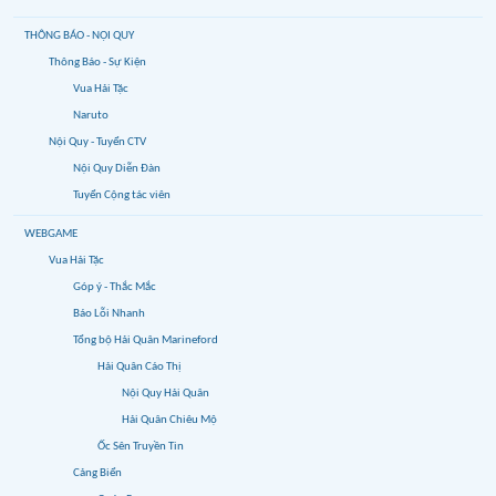
THÔNG BÁO - NỘI QUY
Thông Báo - Sự Kiện
Vua Hải Tặc
Naruto
Nội Quy - Tuyển CTV
Nội Quy Diễn Đàn
Tuyển Cộng tác viên
WEBGAME
Vua Hải Tặc
Góp ý - Thắc Mắc
Báo Lỗi Nhanh
Tổng bộ Hải Quân Marineford
Hải Quân Cáo Thị
Nội Quy Hải Quân
Hải Quân Chiêu Mộ
Ốc Sên Truyền Tin
Cảng Biển