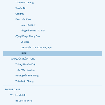
Thảo Luận Chung
Truyền Tin
Giải Đấu
Event - Sự Kiện
Event - Sự Kiện
Tổng Kết Event - Sự kiện
Cộng Đồng - Phong Bạo
Chợ Đen
CLB Truyền Thuyết Phong Bạo
Guild
TAM QUỐC QUẦN HÙNG
Thông Báo - Sự Kiện
Thắc Mắc - Báo Lỗi
Hướng Dẫn Tính Năng
Thảo Luận Chung
MOBILE GAME
Võ Lâm Mobile
Bố Cáo Thiên Hạ