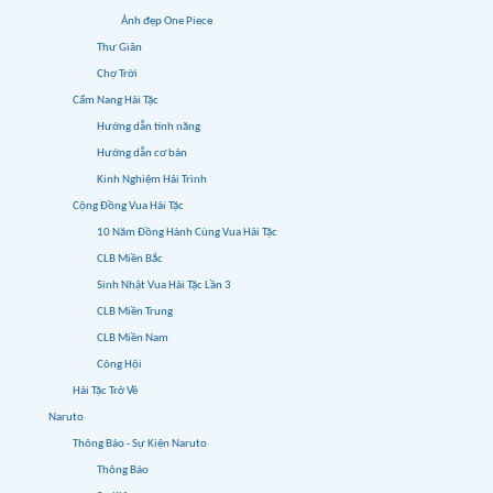
Ảnh đẹp One Piece
Thư Giãn
Chợ Trời
Cẩm Nang Hải Tặc
Hướng dẫn tính năng
Hướng dẫn cơ bản
Kinh Nghiệm Hải Trình
Cộng Đồng Vua Hải Tặc
10 Năm Đồng Hành Cùng Vua Hải Tặc
CLB Miền Bắc
Sinh Nhật Vua Hải Tặc Lần 3
CLB Miền Trung
CLB Miền Nam
Công Hội
Hải Tặc Trở Về
Naruto
Thông Báo - Sự Kiện Naruto
Thông Báo