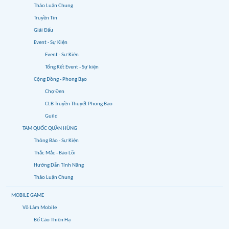
Thảo Luận Chung
Truyền Tin
Giải Đấu
Event - Sự Kiện
Event - Sự Kiện
Tổng Kết Event - Sự kiện
Cộng Đồng - Phong Bạo
Chợ Đen
CLB Truyền Thuyết Phong Bạo
Guild
TAM QUỐC QUẦN HÙNG
Thông Báo - Sự Kiện
Thắc Mắc - Báo Lỗi
Hướng Dẫn Tính Năng
Thảo Luận Chung
MOBILE GAME
Võ Lâm Mobile
Bố Cáo Thiên Hạ