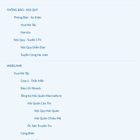
THÔNG BÁO - NỘI QUY
Thông Báo - Sự Kiện
Vua Hải Tặc
Naruto
Nội Quy - Tuyển CTV
Nội Quy Diễn Đàn
Tuyển Cộng tác viên
WEBGAME
Vua Hải Tặc
Góp ý - Thắc Mắc
Báo Lỗi Nhanh
Tổng bộ Hải Quân Marineford
Hải Quân Cáo Thị
Nội Quy Hải Quân
Hải Quân Chiêu Mộ
Ốc Sên Truyền Tin
Cảng Biển