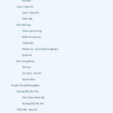
Sự Kiện
Góp ý - Báo Lỗi
Góp Ý - Báo Lỗi
Thắc Mắc
Khu Hội Họp
Thảo Luận Chung
Điểm Tin Naruto
Chiến Báo
Nhiệm Vụ - Chia Sẻ Kinh Nghiệm
Quán Mì
Khu Cộng Đồng
Tổ Chức
Vui Chơi - Giải Trí
Naruto Box
Truyền Thuyết Phong Bạo
Hướng Dẫn Tân Thủ
Giới Thiệu Nhân Vật
Hướng Dẫn Tân Thủ
Thắc Mắc - Báo Lỗi