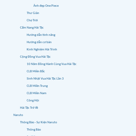
Ảnh đẹp One Piece
Thư Giãn
Chợ Trời
Cẩm Nang Hải Tặc
Hướng dẫn tính năng
Hướng dẫn cơ bản
Kinh Nghiệm Hải Trình
Cộng Đồng Vua Hải Tặc
10 Năm Đồng Hành Cùng Vua Hải Tặc
CLB Miền Bắc
Sinh Nhật Vua Hải Tặc Lần 3
CLB Miền Trung
CLB Miền Nam
Công Hội
Hải Tặc Trở Về
Naruto
Thông Báo - Sự Kiện Naruto
Thông Báo