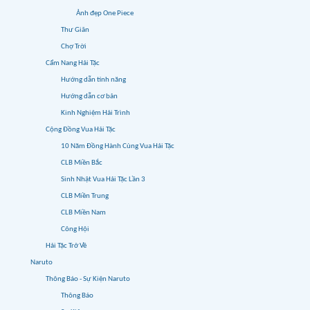
Ảnh đẹp One Piece
Thư Giãn
Chợ Trời
Cẩm Nang Hải Tặc
Hướng dẫn tính năng
Hướng dẫn cơ bản
Kinh Nghiệm Hải Trình
Cộng Đồng Vua Hải Tặc
10 Năm Đồng Hành Cùng Vua Hải Tặc
CLB Miền Bắc
Sinh Nhật Vua Hải Tặc Lần 3
CLB Miền Trung
CLB Miền Nam
Công Hội
Hải Tặc Trở Về
Naruto
Thông Báo - Sự Kiện Naruto
Thông Báo