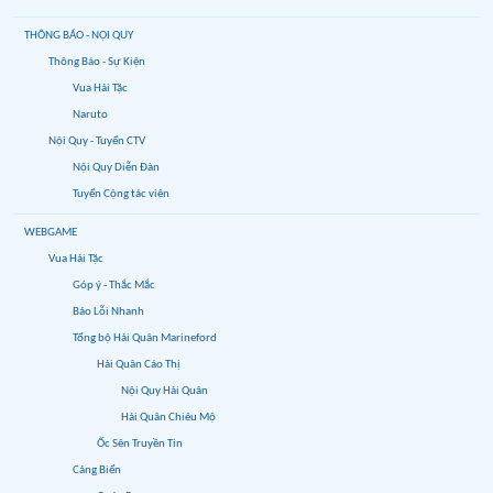
THÔNG BÁO - NỘI QUY
Thông Báo - Sự Kiện
Vua Hải Tặc
Naruto
Nội Quy - Tuyển CTV
Nội Quy Diễn Đàn
Tuyển Cộng tác viên
WEBGAME
Vua Hải Tặc
Góp ý - Thắc Mắc
Báo Lỗi Nhanh
Tổng bộ Hải Quân Marineford
Hải Quân Cáo Thị
Nội Quy Hải Quân
Hải Quân Chiêu Mộ
Ốc Sên Truyền Tin
Cảng Biển