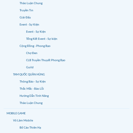
Thảo Luận Chung
Truyền Tin
Giải Đấu
Event - Sự Kiện
Event - Sự Kiện
Tổng Kết Event - Sự kiện
Cộng Đồng - Phong Bạo
Chợ Đen
CLB Truyền Thuyết Phong Bạo
Guild
TAM QUỐC QUẦN HÙNG
Thông Báo - Sự Kiện
Thắc Mắc - Báo Lỗi
Hướng Dẫn Tính Năng
Thảo Luận Chung
MOBILE GAME
Võ Lâm Mobile
Bố Cáo Thiên Hạ