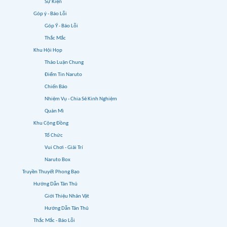
Sự Kiện
Góp ý - Báo Lỗi
Góp Ý - Báo Lỗi
Thắc Mắc
Khu Hội Họp
Thảo Luận Chung
Điểm Tin Naruto
Chiến Báo
Nhiệm Vụ - Chia Sẻ Kinh Nghiệm
Quán Mì
Khu Cộng Đồng
Tổ Chức
Vui Chơi - Giải Trí
Naruto Box
Truyền Thuyết Phong Bạo
Hướng Dẫn Tân Thủ
Giới Thiệu Nhân Vật
Hướng Dẫn Tân Thủ
Thắc Mắc - Báo Lỗi