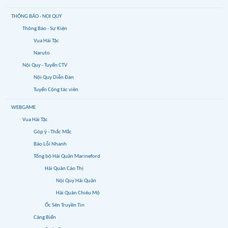
THÔNG BÁO - NỘI QUY
Thông Báo - Sự Kiện
Vua Hải Tặc
Naruto
Nội Quy - Tuyển CTV
Nội Quy Diễn Đàn
Tuyển Cộng tác viên
WEBGAME
Vua Hải Tặc
Góp ý - Thắc Mắc
Báo Lỗi Nhanh
Tổng bộ Hải Quân Marineford
Hải Quân Cáo Thị
Nội Quy Hải Quân
Hải Quân Chiêu Mộ
Ốc Sên Truyền Tin
Cảng Biển