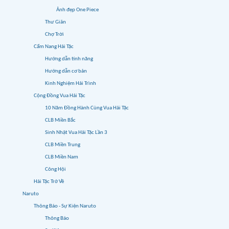
Ảnh đẹp One Piece
Thư Giãn
Chợ Trời
Cẩm Nang Hải Tặc
Hướng dẫn tính năng
Hướng dẫn cơ bản
Kinh Nghiệm Hải Trình
Cộng Đồng Vua Hải Tặc
10 Năm Đồng Hành Cùng Vua Hải Tặc
CLB Miền Bắc
Sinh Nhật Vua Hải Tặc Lần 3
CLB Miền Trung
CLB Miền Nam
Công Hội
Hải Tặc Trở Về
Naruto
Thông Báo - Sự Kiện Naruto
Thông Báo