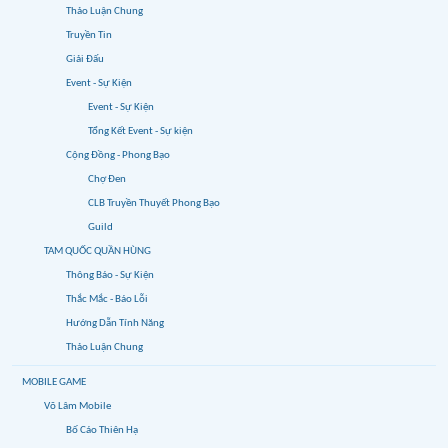
Thảo Luận Chung
Truyền Tin
Giải Đấu
Event - Sự Kiện
Event - Sự Kiện
Tổng Kết Event - Sự kiện
Cộng Đồng - Phong Bạo
Chợ Đen
CLB Truyền Thuyết Phong Bạo
Guild
TAM QUỐC QUẦN HÙNG
Thông Báo - Sự Kiện
Thắc Mắc - Báo Lỗi
Hướng Dẫn Tính Năng
Thảo Luận Chung
MOBILE GAME
Võ Lâm Mobile
Bố Cáo Thiên Hạ