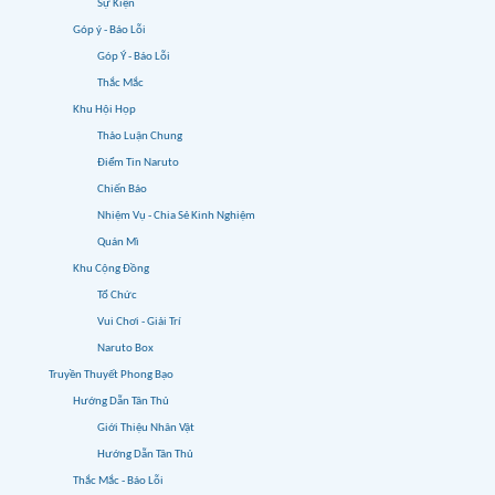
Sự Kiện
Góp ý - Báo Lỗi
Góp Ý - Báo Lỗi
Thắc Mắc
Khu Hội Họp
Thảo Luận Chung
Điểm Tin Naruto
Chiến Báo
Nhiệm Vụ - Chia Sẻ Kinh Nghiệm
Quán Mì
Khu Cộng Đồng
Tổ Chức
Vui Chơi - Giải Trí
Naruto Box
Truyền Thuyết Phong Bạo
Hướng Dẫn Tân Thủ
Giới Thiệu Nhân Vật
Hướng Dẫn Tân Thủ
Thắc Mắc - Báo Lỗi