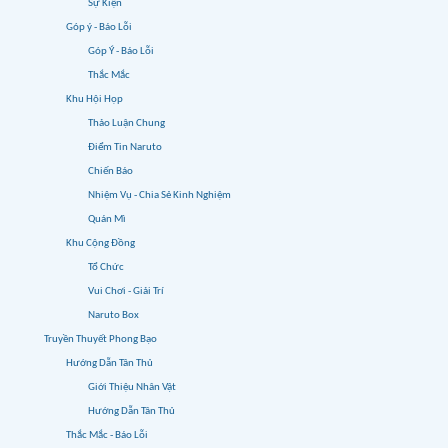
Sự Kiện
Góp ý - Báo Lỗi
Góp Ý - Báo Lỗi
Thắc Mắc
Khu Hội Họp
Thảo Luận Chung
Điểm Tin Naruto
Chiến Báo
Nhiệm Vụ - Chia Sẻ Kinh Nghiệm
Quán Mì
Khu Cộng Đồng
Tổ Chức
Vui Chơi - Giải Trí
Naruto Box
Truyền Thuyết Phong Bạo
Hướng Dẫn Tân Thủ
Giới Thiệu Nhân Vật
Hướng Dẫn Tân Thủ
Thắc Mắc - Báo Lỗi