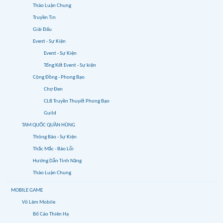
Thảo Luận Chung
Truyền Tin
Giải Đấu
Event - Sự Kiện
Event - Sự Kiện
Tổng Kết Event - Sự kiện
Cộng Đồng - Phong Bạo
Chợ Đen
CLB Truyền Thuyết Phong Bạo
Guild
TAM QUỐC QUẦN HÙNG
Thông Báo - Sự Kiện
Thắc Mắc - Báo Lỗi
Hướng Dẫn Tính Năng
Thảo Luận Chung
MOBILE GAME
Võ Lâm Mobile
Bố Cáo Thiên Hạ