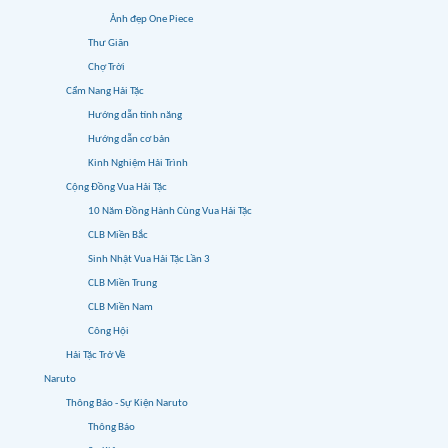
Ảnh đẹp One Piece
Thư Giãn
Chợ Trời
Cẩm Nang Hải Tặc
Hướng dẫn tính năng
Hướng dẫn cơ bản
Kinh Nghiệm Hải Trình
Cộng Đồng Vua Hải Tặc
10 Năm Đồng Hành Cùng Vua Hải Tặc
CLB Miền Bắc
Sinh Nhật Vua Hải Tặc Lần 3
CLB Miền Trung
CLB Miền Nam
Công Hội
Hải Tặc Trở Về
Naruto
Thông Báo - Sự Kiện Naruto
Thông Báo