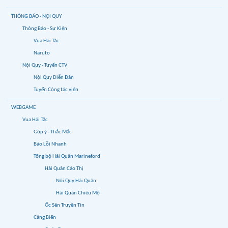
THÔNG BÁO - NỘI QUY
Thông Báo - Sự Kiện
Vua Hải Tặc
Naruto
Nội Quy - Tuyển CTV
Nội Quy Diễn Đàn
Tuyển Cộng tác viên
WEBGAME
Vua Hải Tặc
Góp ý - Thắc Mắc
Báo Lỗi Nhanh
Tổng bộ Hải Quân Marineford
Hải Quân Cáo Thị
Nội Quy Hải Quân
Hải Quân Chiêu Mộ
Ốc Sên Truyền Tin
Cảng Biển