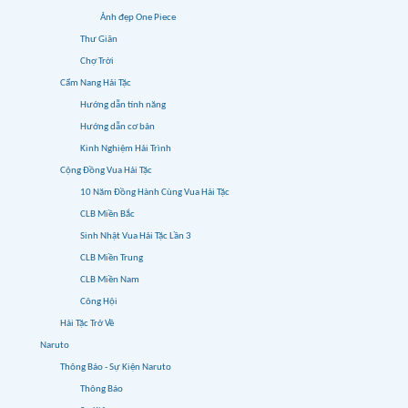
Ảnh đẹp One Piece
Thư Giãn
Chợ Trời
Cẩm Nang Hải Tặc
Hướng dẫn tính năng
Hướng dẫn cơ bản
Kinh Nghiệm Hải Trình
Cộng Đồng Vua Hải Tặc
10 Năm Đồng Hành Cùng Vua Hải Tặc
CLB Miền Bắc
Sinh Nhật Vua Hải Tặc Lần 3
CLB Miền Trung
CLB Miền Nam
Công Hội
Hải Tặc Trở Về
Naruto
Thông Báo - Sự Kiện Naruto
Thông Báo