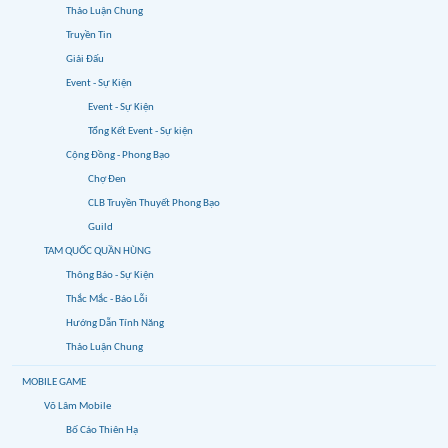
Thảo Luận Chung
Truyền Tin
Giải Đấu
Event - Sự Kiện
Event - Sự Kiện
Tổng Kết Event - Sự kiện
Cộng Đồng - Phong Bạo
Chợ Đen
CLB Truyền Thuyết Phong Bạo
Guild
TAM QUỐC QUẦN HÙNG
Thông Báo - Sự Kiện
Thắc Mắc - Báo Lỗi
Hướng Dẫn Tính Năng
Thảo Luận Chung
MOBILE GAME
Võ Lâm Mobile
Bố Cáo Thiên Hạ