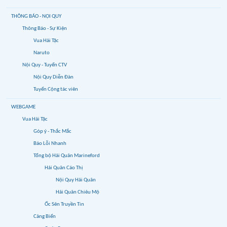
THÔNG BÁO - NỘI QUY
Thông Báo - Sự Kiện
Vua Hải Tặc
Naruto
Nội Quy - Tuyển CTV
Nội Quy Diễn Đàn
Tuyển Cộng tác viên
WEBGAME
Vua Hải Tặc
Góp ý - Thắc Mắc
Báo Lỗi Nhanh
Tổng bộ Hải Quân Marineford
Hải Quân Cáo Thị
Nội Quy Hải Quân
Hải Quân Chiêu Mộ
Ốc Sên Truyền Tin
Cảng Biển