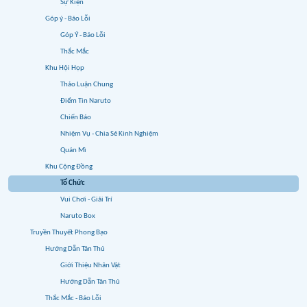
Sự Kiện
Góp ý - Báo Lỗi
Góp Ý - Báo Lỗi
Thắc Mắc
Khu Hội Họp
Thảo Luận Chung
Điểm Tin Naruto
Chiến Báo
Nhiệm Vụ - Chia Sẻ Kinh Nghiệm
Quán Mì
Khu Cộng Đồng
Tổ Chức
Vui Chơi - Giải Trí
Naruto Box
Truyền Thuyết Phong Bạo
Hướng Dẫn Tân Thủ
Giới Thiệu Nhân Vật
Hướng Dẫn Tân Thủ
Thắc Mắc - Báo Lỗi