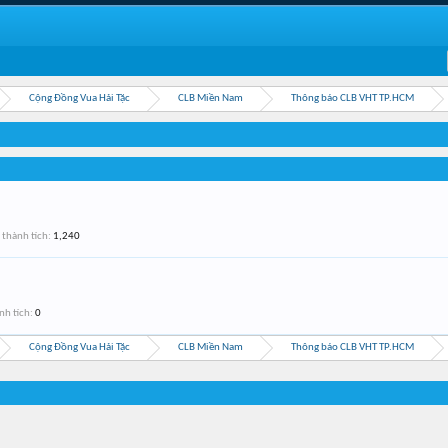
Cộng Đồng Vua Hải Tặc
CLB Miền Nam
Thông báo CLB VHT TP.HCM
thành tích:
1,240
nh tích:
0
Cộng Đồng Vua Hải Tặc
CLB Miền Nam
Thông báo CLB VHT TP.HCM