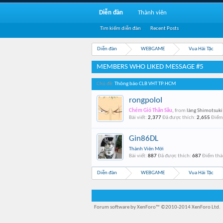
Diễn đàn
Thành viên
Tìm kiếm diễn đàn
Recent Posts
Diễn đàn
WEBGAME
Vua Hải Tặc
MEMBERS WHO LIKED MESSAGE #5
Chủ đề:
Thông báo CLB VHT TP.HCM
rongpoloI
Chém Gió Thần Sầu
,
from
làng Shimotsuki
Bài viết:
2,377
Đã được thích:
2,655
Điểm 
Gin86DL
Thành Viên Mới
Bài viết:
887
Đã được thích:
687
Điểm thà
Diễn đàn
WEBGAME
Vua Hải Tặc
Forum software by XenForo™
©2010-2014 XenForo Ltd.