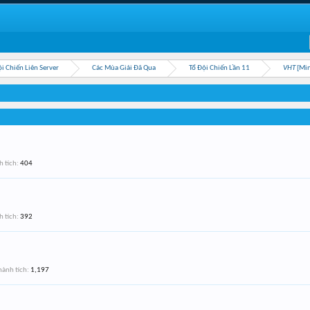
ội Chiến Liên Server
Các Mùa Giải Đã Qua
Tổ Đội Chiến Lần 11
VHT
[Min
 tích:
404
 tích:
392
ành tích:
1,197