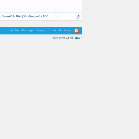
iGame Đặc Biệt] Sôi động mùa TĐC
Liên hệ
Trợ giúp
Trang chủ
Lên đầu trang
Quy định và Nội quy