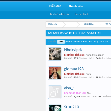
Diễn đàn
Thành viên
Tìm kiếm diễn đàn
Recent Posts
Diễn đàn
...
Giải Đấu
Tổ Đ
MEMBERS WHO LIKED MESSAGE #3
Chủ đề:
VHT
[MiniGame Đặc Biệt] Sôi động mùa TĐC
Nhokvipdz
Member Tích Cực
, Nam,
from
japan
Bài viết:
371
Đã được thích:
64
Điểm thành
giomua198
Member Tích Cực
, Nam
Bài viết:
406
Đã được thích:
55
Điểm thành
aisa_1
Chém Gió Thần Sầu
, Nam
Bài viết:
1,655
Đã được thích:
600
Điểm th
Susu210