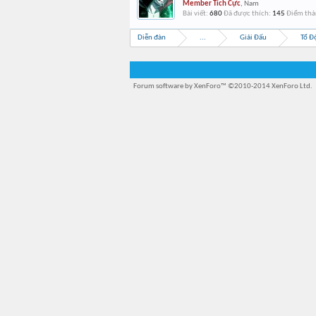
Member Tích Cực
, Nam
Bài viết:
680
Đã được thích:
145
Điểm thà
Diễn đàn
...
Giải Đấu
Tổ Đ
Forum software by XenForo™
©2010-2014 XenForo Ltd.