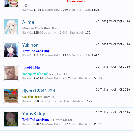
Administrator
, Nữ
Bài viết:
1,705
Đã được thích:
240
Điểm thành tích:
1,505
26 Tháng mười một 2016
Alime
Member Chính Thức
, Nam
Bài viết:
128
Đã được thích:
3
Điểm thành tích:
172
26 Tháng mười một 2016
Yukinon
Tuyệt Thế Anh Hùng
Bài viết:
2,511
Đã được thích:
525
Điểm thành tích:
2,690
26 Tháng mười một 2016
LeeNaNa
Vạn Người Kính Nể
, Nam,
from
Uk
Bài viết:
4,614
Đã được thích:
2,376
Điểm thành tích:
5,382
26 Tháng mười một 2016
djyou12341234
Cao Thủ Forum
, Nam, 10
Bài viết:
538
Đã được thích:
63
Điểm thành tích:
572
26 Tháng mười một 2016
YumyKiddy
Tuyệt Thế Anh Hùng
, 11,
from
Gia Lai
Bài viết:
6,306
Đã được thích:
3,314
Điểm thành tích:
2,882