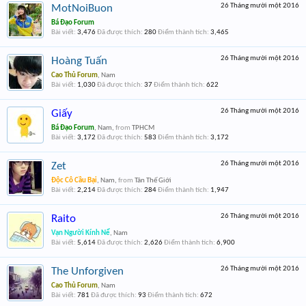
26 Tháng mười một 2016
MotNoiBuon
Bá Đạo Forum
Bài viết:
3,476
Đã được thích:
280
Điểm thành tích:
3,465
26 Tháng mười một 2016
Hoàng Tuấn
Cao Thủ Forum
, Nam
Bài viết:
1,030
Đã được thích:
37
Điểm thành tích:
622
26 Tháng mười một 2016
Giấy
Bá Đạo Forum
, Nam,
from
TPHCM
Bài viết:
3,172
Đã được thích:
583
Điểm thành tích:
3,172
26 Tháng mười một 2016
Zet
Độc Cô Cầu Bại
, Nam,
from
Tân Thế Giới
Bài viết:
2,214
Đã được thích:
284
Điểm thành tích:
1,947
26 Tháng mười một 2016
Raito
Vạn Người Kính Nể
, Nam
Bài viết:
5,614
Đã được thích:
2,626
Điểm thành tích:
6,900
26 Tháng mười một 2016
The Unforgiven
Cao Thủ Forum
, Nam
Bài viết:
781
Đã được thích:
93
Điểm thành tích:
672