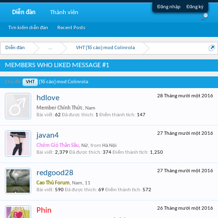
Đăng nhập
Đăng ký
Diễn đàn
Thành viên
Tìm kiếm diễn đàn
Recent Posts
Diễn đàn
...
VHT
[Tố cáo] mod Colinrola
MEMBERS WHO LIKED MESSAGE #1
Chủ đề:
VHT
[Tố cáo] mod Colinrola
28 Tháng mười một 2016
hdlove
Member Chính Thức
, Nam
Bài viết:
62
Đã được thích:
1
Điểm thành tích:
147
27 Tháng mười một 2016
javan4
Chém Gió Thần Sầu
, Nữ,
from
Hà Nội
Bài viết:
2,379
Đã được thích:
374
Điểm thành tích:
1,250
27 Tháng mười một 2016
redgood28
Cao Thủ Forum
, Nam, 11
Bài viết:
590
Đã được thích:
69
Điểm thành tích:
572
26 Tháng mười một 2016
Phin